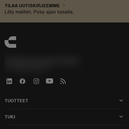
chevron_right
TILAA UUTISKIRJEEMME
Liity meihin. Pysy ajan tasalla.
Sandvik Coromant Finland
phone
+358942451675
keyboard_arrow_down
TUOTTEET
Kaikki työkalut
keyboard_arrow_down
TUKI
Kaikki ohjelmistot
Asiakaspalvelu
Kierrätys