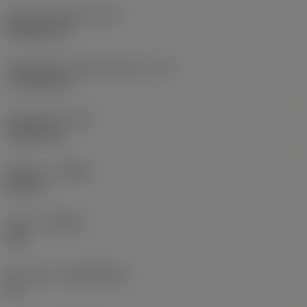
Terän muotokoodi
(SC)
Rhombic 80
Teräsärmän tehollinen pituus
(LE)
17,7439 mm
Nirkonsäde
(RE)
1,5875 mm
Kätisyys
(HAND)
Neutral
Laatu
(GRADE)
235
Perusaine
(SUBSTRATE)
HC