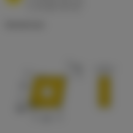
h
0.8 mm/r (0.5 - 1.1)
ex
v
65 m/min (90 - 50)
c
Tekniset kuvat