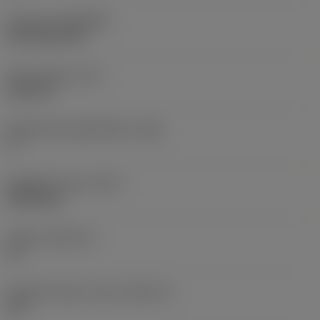
Pinnoite
(COATING)
CVD TiCN+TiN
Terän paksuus
(S)
6,35 mm
Pääsärmän päästökulma
(AN)
0 °
Nimikkeen paino
(WT)
0,0262 kg
Teräsja
(SSC_M)
19
Teräsijan koodi, tuuma
(SSC_N)
3/4