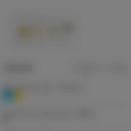
Tuotetiedot
Metrinen
Tuuma
Materiaaliluokitus, taso 1
(TMC1ISO)
P
M
Lastunmurtajan valmistajanimike
(CBMD)
HR