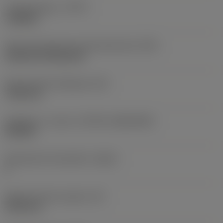
Työstämistapa
(CTPT)
roughing
Terän kiinnitystavan koodi (metrinen)
(IFS)
Cylindrical fixing hole
Kiinnitysreiän halkaisija
(D1)
7,925 mm
Teräkoko ja -muoto
(CUTINT_SIZESHAPE)
CN1906
Teräsärmien lukumäärä
(CEDC)
2
Sisään piirretty ympyrä
(IC)
19,05 mm