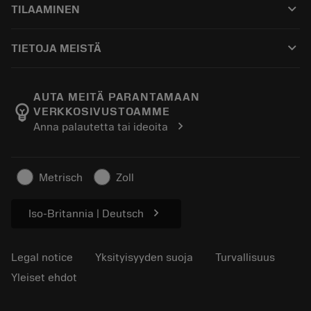
keyboard_arrow_down
TILAAMINEN
Jakelijat ja asiantuntijat
Kunnostus
Ostaminen
Oppaat ja opetusohjelmat
Tailor Made
keyboard_arrow_down
TIETOJA MEISTÄ
Tilaa
Laskimet ja sovellukset
Tietoa Sandvik Coromantista
Paluu
Luettelot ja käsikirjat
Manufacturing Wellness
Seuraa tilaustasi
AUTA MEITÄ PARANTAMAAN
emoji_objects
VERKKOSIVUSTOAMME
Ura
Pyydä tarjous
chevron_right
Anna palautetta tai ideoita
Kestävä liiketoiminta
Artikkelit
Lehdistölle
Metrisch
Zoll
chevron_right
Iso-Britannia | Deutsch
Legal notice
Yksityisyyden suoja
Turvallisuus
Yleiset ehdot