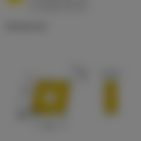
h
0.8 mm/r (0.5 - 1.1)
ex
v
65 m/min (90 - 50)
c
Tekniset kuvat