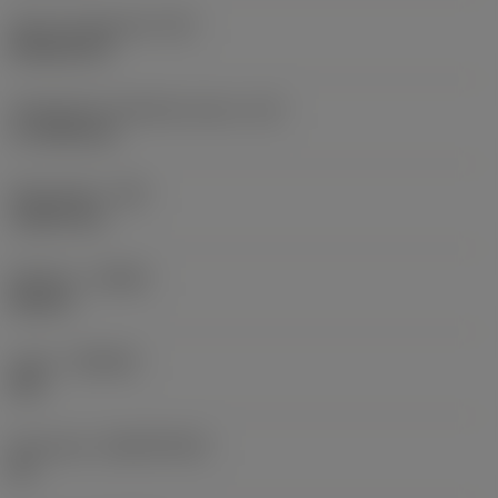
Terän muotokoodi
(SC)
Rhombic 80
Teräsärmän tehollinen pituus
(LE)
17,7439 mm
Nirkonsäde
(RE)
1,5875 mm
Kätisyys
(HAND)
Neutral
Laatu
(GRADE)
235
Perusaine
(SUBSTRATE)
HC