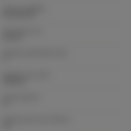
Pinnoite
(COATING)
CVD TiCN+TiN
Terän paksuus
(S)
6,35 mm
Pääsärmän päästökulma
(AN)
0 °
Nimikkeen paino
(WT)
0,0262 kg
Teräsja
(SSC_M)
19
Teräsijan koodi, tuuma
(SSC_N)
3/4