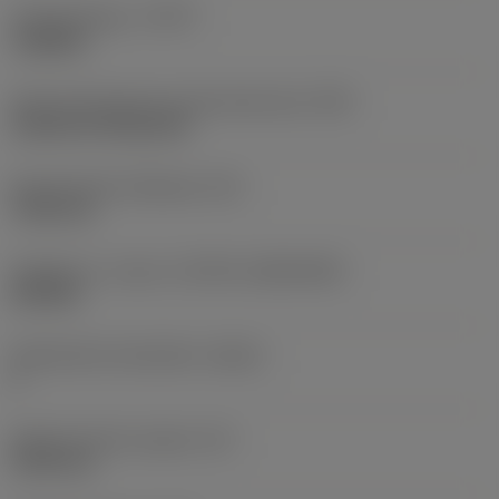
Työstämistapa
(CTPT)
roughing
Terän kiinnitystavan koodi (metrinen)
(IFS)
Cylindrical fixing hole
Kiinnitysreiän halkaisija
(D1)
7,925 mm
Teräkoko ja -muoto
(CUTINT_SIZESHAPE)
CN1906
Teräsärmien lukumäärä
(CEDC)
2
Sisään piirretty ympyrä
(IC)
19,05 mm