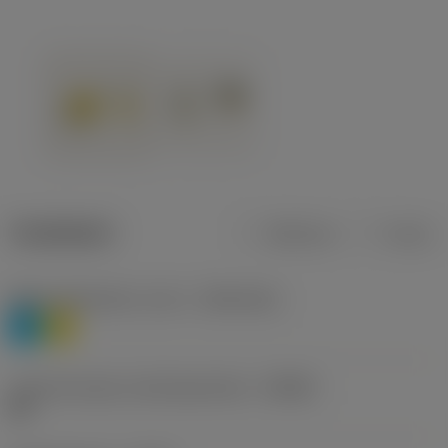
Tuotetiedot
Metrinen
Tuuma
Materiaaliluokitus, taso 1
(TMC1ISO)
P
M
Lastunmurtajan valmistajanimike
(CBMD)
HR