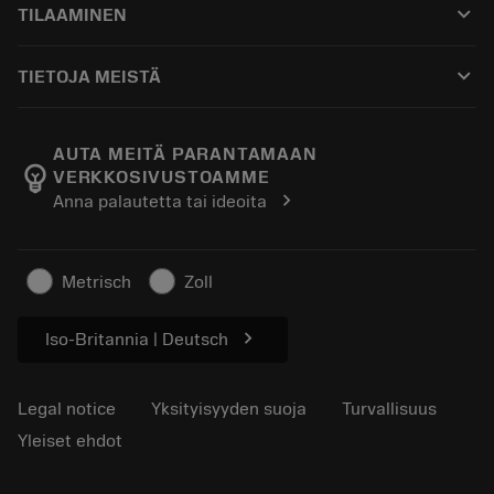
keyboard_arrow_down
TILAAMINEN
Jakelijat ja asiantuntijat
Kunnostus
Ostaminen
Oppaat ja opetusohjelmat
Tailor Made
keyboard_arrow_down
TIETOJA MEISTÄ
Tilaa
Laskimet ja sovellukset
Tietoa Sandvik Coromantista
Paluu
Luettelot ja käsikirjat
Manufacturing Wellness
Seuraa tilaustasi
AUTA MEITÄ PARANTAMAAN
emoji_objects
VERKKOSIVUSTOAMME
Ura
Pyydä tarjous
chevron_right
Anna palautetta tai ideoita
Kestävä liiketoiminta
Artikkelit
Lehdistölle
Metrisch
Zoll
chevron_right
Iso-Britannia | Deutsch
Legal notice
Yksityisyyden suoja
Turvallisuus
Yleiset ehdot