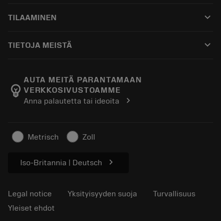
Asiakaspalvelu
Kierrätys
keyboard_arrow_down
TILAAMINEN
Jakelijat ja asiantuntijat
Kunnostus
Ostaminen
Oppaat ja opetusohjelmat
Tailor Made
keyboard_arrow_down
TIETOJA MEISTÄ
Tilaa
Laskimet ja sovellukset
Tietoa Sandvik Coromantista
Paluu
Luettelot ja käsikirjat
Manufacturing Wellness
Seuraa tilaustasi
AUTA MEITÄ PARANTAMAAN
emoji_objects
VERKKOSIVUSTOAMME
Ura
Pyydä tarjous
chevron_right
Anna palautetta tai ideoita
Kestävä liiketoiminta
Artikkelit
Lehdistölle
Metrisch
Zoll
chevron_right
Iso-Britannia | Deutsch
Legal notice
Yksityisyyden suoja
Turvallisuus
Yleiset ehdot