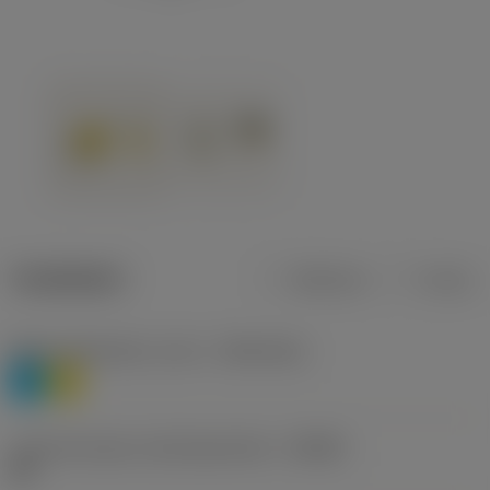
Tuotetiedot
Metrinen
Tuuma
Materiaaliluokitus, taso 1
(TMC1ISO)
P
M
Lastunmurtajan valmistajanimike
(CBMD)
HR