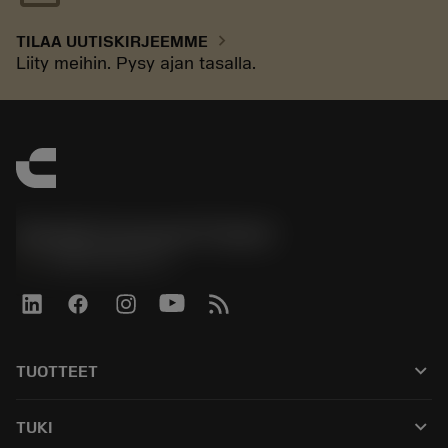
chevron_right
TILAA UUTISKIRJEEMME
Liity meihin. Pysy ajan tasalla.
Sandvik Coromant Finland
phone
+358942451675
keyboard_arrow_down
TUOTTEET
Kaikki työkalut
keyboard_arrow_down
TUKI
Kaikki ohjelmistot