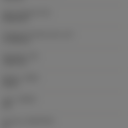
Terän muotokoodi
(SC)
Rhombic 80
Teräsärmän tehollinen pituus
(LE)
17,7439 mm
Nirkonsäde
(RE)
1,5875 mm
Kätisyys
(HAND)
Neutral
Laatu
(GRADE)
235
Perusaine
(SUBSTRATE)
HC