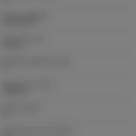
Pinnoite
(COATING)
CVD TiCN+TiN
Terän paksuus
(S)
6,35 mm
Pääsärmän päästökulma
(AN)
0 °
Nimikkeen paino
(WT)
0,0262 kg
Teräsja
(SSC_M)
19
Teräsijan koodi, tuuma
(SSC_N)