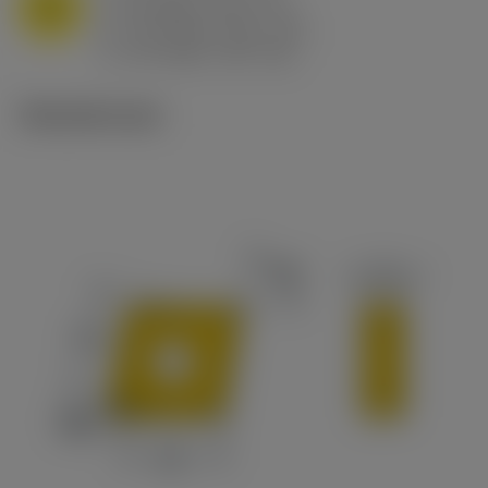
M
f
0.8 mm/r (0.5 - 1.1)
n
h
0.8 mm/r (0.5 - 1.1)
ex
v
65 m/min (90 - 50)
c
Tekniset kuvat