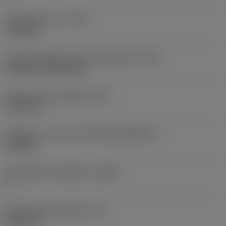
Työstämistapa
(CTPT)
roughing
Terän kiinnitystavan koodi (metrinen)
(IFS)
Cylindrical fixing hole
Kiinnitysreiän halkaisija
(D1)
7,925 mm
Teräkoko ja -muoto
(CUTINT_SIZESHAPE)
CN1906
Teräsärmien lukumäärä
(CEDC)
2
Sisään piirretty ympyrä
(IC)
19,05 mm