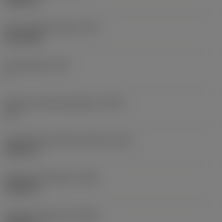
0,0492 in
Kierreprofiilin tyyppi
(TPT)
full profile
Hammasluku
(NT)
1
Kierteen toleranssiluokka
(TCTR)
IT 6
Teoreettinen kierteen korkeus
(HA)
0,0311 in
Kierteen korkeusero
(HB)
0,0028 in
Profiilin etäisyys EX
(PDX)