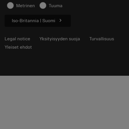
Lehdistölle
Metrinen
Tuuma
chevron_right
Iso-Britannia | Suomi
Legal notice
Yksityisyyden suoja
Turvallisuus
Yleiset ehdot