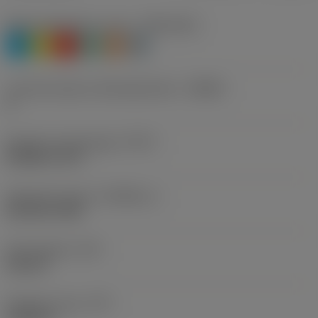
Materiaaliluokitus, taso 1
(TMC1ISO)
P
M
K
N
S
H
Lastunmurtajan valmistajanimike
(CBMD)
A
Kierteen muototyyppi
(THFT)
M (Metric 60°)
Stantardi numero
(STDNO_1)
ISO 965-1998
Kierretyyppi
(TTP)
internal
Kierteen nousu
(TP)