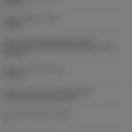
0,0354 in
Profiilin etäisyys EY
(PDY)
0,0268 in
Terän kiinnitystavan koodi (metrinen)
(IFS)
Partly cylindrical, 40-60 deg countersink on one or
two sides
Kiinnitysreiän halkaisija
(D1)
0,1102 in
Teräkoko ja -muoto
(CUTINT_SIZESHAPE)
U Lock 166/154 -internal size 11L
Teräsärmien lukumäärä
(CEDC)
3