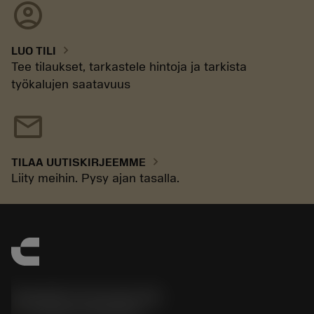
account_circle
chevron_right
LUO TILI
Tee tilaukset, tarkastele hintoja ja tarkista
työkalujen saatavuus
mail
chevron_right
TILAA UUTISKIRJEEMME
Liity meihin. Pysy ajan tasalla.
Sandvik Coromant UK