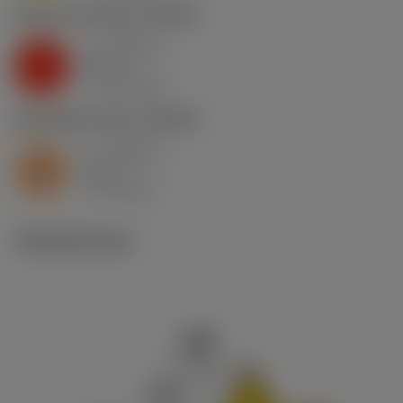
K2.2.C.UT
,
Kovuus: 245 HB
a
0.028 in
p
K
nap
6
v
360 sfm
c
S2.0.Z.AG
,
Kovuus: 350 HB
a
0.028 in
p
S
nap
6
v
45 sfm
c
Tekniset kuvat