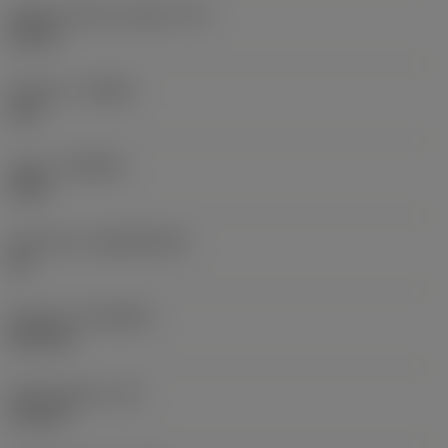
Sisään piirretty ympyrä
(IC)
0,25 in
Kätisyys
(HAND)
Left
Laatu
(GRADE)
1020
Perusaine
(SUBSTRATE)
HC
Pinnoite
(COATING)
PVD TiN
Terän paksuus
(S)
0,125 in