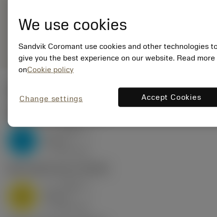
ANSI: L166.0L-
11MM01-125 1020
We use cookies
remove
add
Yleinen esitys
shopping_cart
Lisää 
Sandvik Coromant use cookies and other technologies t
give you the best experience on our website. Read more
on
Cookie policy
Lähtöarvot
Accept Cookies
Change settings
P2.1.Z.AN
,
Kovuus: 175 HB
a
0.028 in
p
P
nap
6
v
415 sfm
c
M1.0.Z.AQ
,
Kovuus: 200 HB
a
0.028 in
p
M
nap
6
v
360 sfm
c