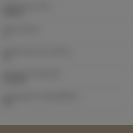
Nimikkeen paino
(WT)
0,0026 lb
Teräsja
(SSC_M)
11
Teräsijan koodi, tuuma
(SSC_N)
1/4
Release date
(ValFrom20)
11.8.2003
Julkaisupaketin ID
(RELEASEPACK)
03.2