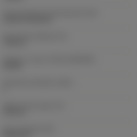
Terän kiinnitystavan koodi (metrinen)
(IFS)
Cylindrical fixing hole
Kiinnitysreiän halkaisija
(D1)
7,925 mm
Teräkoko ja -muoto
(CUTINT_SIZESHAPE)
CN1906
Teräsärmien lukumäärä
(CEDC)
2
Sisään piirretty ympyrä
(IC)
19,05 mm
Terän muotokoodi
(SC)
Rhombic 80