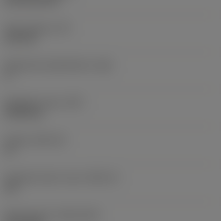
CVD TiCN+TiN
Terän paksuus
(S)
6,35 mm
Pääsärmän päästökulma
(AN)
0 °
Nimikkeen paino
(WT)
0,0262 kg
Teräsja
(SSC_M)
19
Teräsijan koodi, tuuma
(SSC_N)
3/4
Release date
(ValFrom20)