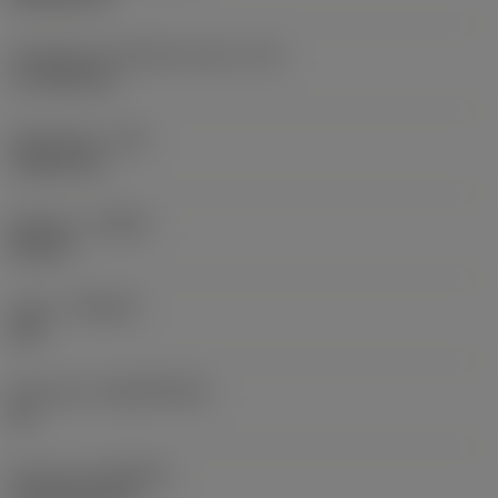
Teräsärmän tehollinen pituus
(LE)
17,7439 mm
Nirkonsäde
(RE)
1,5875 mm
Kätisyys
(HAND)
Neutral
Laatu
(GRADE)
235
Perusaine
(SUBSTRATE)
HC
Pinnoite
(COATING)