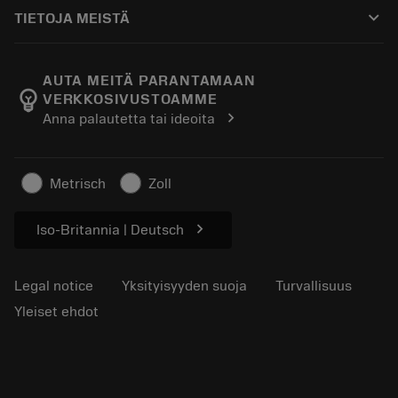
Ostaminen
Oppaat ja opetusohjelmat
Tailor Made
keyboard_arrow_down
TIETOJA MEISTÄ
Tilaa
Laskimet ja sovellukset
Tietoa Sandvik Coromantista
Paluu
Luettelot ja käsikirjat
Manufacturing Wellness
Seuraa tilaustasi
AUTA MEITÄ PARANTAMAAN
emoji_objects
VERKKOSIVUSTOAMME
Ura
Pyydä tarjous
chevron_right
Anna palautetta tai ideoita
Kestävä liiketoiminta
Artikkelit
Lehdistölle
Metrisch
Zoll
chevron_right
Iso-Britannia | Deutsch
Legal notice
Yksityisyyden suoja
Turvallisuus
Yleiset ehdot