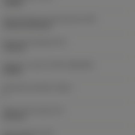
roughing
Terän kiinnitystavan koodi (metrinen)
(IFS)
Cylindrical fixing hole
Kiinnitysreiän halkaisija
(D1)
7,925 mm
Teräkoko ja -muoto
(CUTINT_SIZESHAPE)
CN1906
Teräsärmien lukumäärä
(CEDC)
2
Sisään piirretty ympyrä
(IC)
19,05 mm
Terän muotokoodi
(SC)