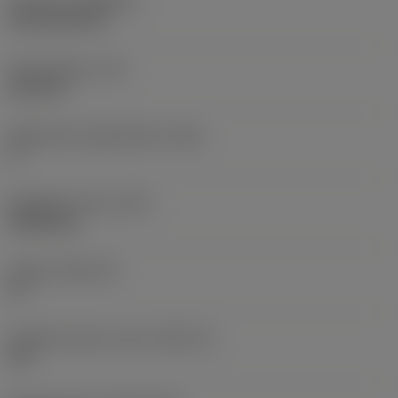
Pinnoite
(COATING)
CVD TiCN+TiN
Terän paksuus
(S)
6,35 mm
Pääsärmän päästökulma
(AN)
0 °
Nimikkeen paino
(WT)
0,0262 kg
Teräsja
(SSC_M)
19
Teräsijan koodi, tuuma
(SSC_N)
3/4