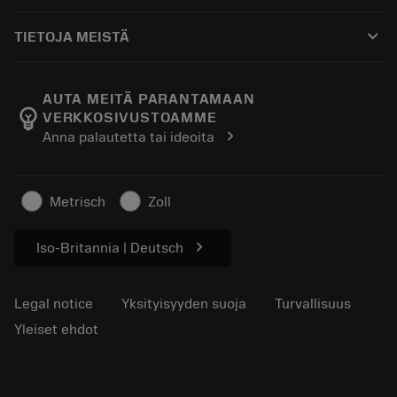
Ostaminen
Oppaat ja opetusohjelmat
Tailor Made
keyboard_arrow_down
TIETOJA MEISTÄ
Tilaa
Laskimet ja sovellukset
Tietoa Sandvik Coromantista
Paluu
Luettelot ja käsikirjat
Manufacturing Wellness
Seuraa tilaustasi
AUTA MEITÄ PARANTAMAAN
emoji_objects
VERKKOSIVUSTOAMME
Ura
Pyydä tarjous
chevron_right
Anna palautetta tai ideoita
Kestävä liiketoiminta
Artikkelit
Lehdistölle
Metrisch
Zoll
chevron_right
Iso-Britannia | Deutsch
Legal notice
Yksityisyyden suoja
Turvallisuus
Yleiset ehdot