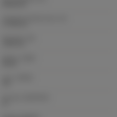
Rhombic 80
Teräsärmän tehollinen pituus
(LE)
17,7439 mm
Nirkonsäde
(RE)
1,5875 mm
Kätisyys
(HAND)
Neutral
Laatu
(GRADE)
235
Perusaine
(SUBSTRATE)
HC