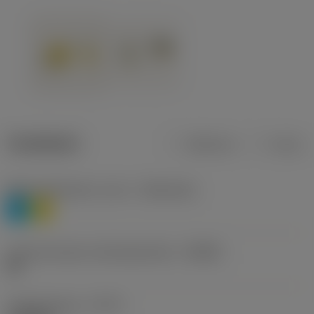
Tuotetiedot
Metrinen
Tuuma
Materiaaliluokitus, taso 1
(TMC1ISO)
P
M
Lastunmurtajan valmistajanimike
(CBMD)
HR
Työstämistapa
(CTPT)