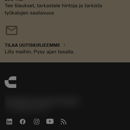
Tee tilaukset, tarkastele hintoja ja tarkista
työkalujen saatavuus
mail
chevron_right
TILAA UUTISKIRJEEMME
Liity meihin. Pysy ajan tasalla.
Sandvik Coromant Finland
phone
+358942451675