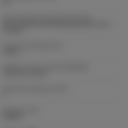
0 in
Terän kiinnitystavan koodi (metrinen)
(IFS)
Partly cylindrical, 40-60 deg countersink on one or
two sides
Kiinnitysreiän halkaisija
(D1)
0,189 in
Teräkoko ja -muoto
(CUTINT_SIZESHAPE)
CoroCut XS -size 3R
Teräsärmien lukumäärä
(CEDC)
2
Nirkonsäde
(RE)
0,0028 in