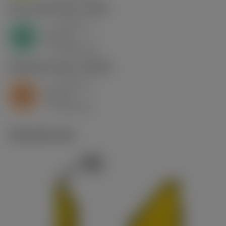
N1.3.C.AG
,
Kovuus: 90 HB
a
0.011 in
p
N
nap
5
v
6250 sfm
c
S2.0.Z.AG
,
Kovuus: 350 HB
a
0.011 in
p
S
nap
5
v
205 sfm
c
Tekniset kuvat