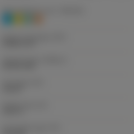
Materiaaliluokitus, taso 1
(TMC1ISO)
P
M
N
S
Kierteen muototyyppi
(THFT)
M (Metric 60°)
Stantardi numero
(STDNO_1)
ISO 965-1998
Kierretyyppi
(TTP)
external
Kierteen nousu
(TP)
0,0197 in
Kierreprofiilin tyyppi
(TPT)