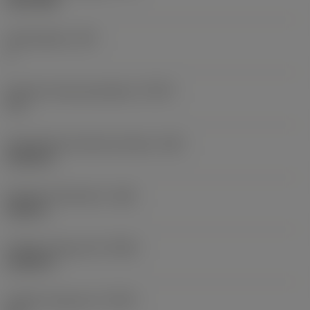
full profile
Hammasluku
(NT)
1
Kierteen toleranssiluokka
(TCTR)
IT 6
Teoreettinen kierteen korkeus
(HA)
0,0142 in
Kierteen korkeusero
(HB)
0,002 in
Profiilin etäisyys EX
(PDX)
0,0189 in
Profiilin etäisyys EY
(PDY)