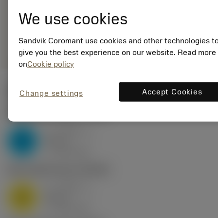
ANSI: MATR 3-MM01F-
We use cookies
050-A 1105
remove
add
Sandvik Coromant use cookies and other technologies t
Yleinen esitys
shopping_cart
Lisää 
give you the best experience on our website. Read more
on
Cookie policy
Lähtöarvot
Accept Cookies
Change settings
P2.1.Z.AN
,
Kovuus: 175 HB
a
0.011 in
p
P
nap
5
v
520 sfm
c
M1.0.Z.AQ
,
Kovuus: 200 HB
a
0.011 in
p
M
nap
5
v
425 sfm
c