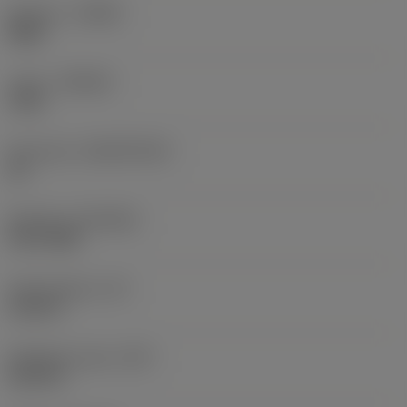
Kätisyys
(HAND)
Right
Laatu
(GRADE)
1105
Perusaine
(SUBSTRATE)
HC
Pinnoite
(COATING)
PVD TiAlN
Terän paksuus
(S)
0,125 in
Nimikkeen paino
(WT)
0,019 lb