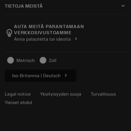
Ostaminen
Oppaat ja opetusohjelmat
Tailor Made
keyboard_arrow_down
TIETOJA MEISTÄ
Tilaa
Laskimet ja sovellukset
Tietoa Sandvik Coromantista
Paluu
Luettelot ja käsikirjat
Manufacturing Wellness
Seuraa tilaustasi
AUTA MEITÄ PARANTAMAAN
emoji_objects
VERKKOSIVUSTOAMME
Ura
Pyydä tarjous
chevron_right
Anna palautetta tai ideoita
Kestävä liiketoiminta
Artikkelit
Lehdistölle
Metrisch
Zoll
chevron_right
Iso-Britannia | Deutsch
Legal notice
Yksityisyyden suoja
Turvallisuus
Yleiset ehdot