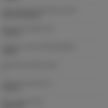
Terän kiinnitystavan koodi (metrinen)
(IFS)
Cylindrical fixing hole
Kiinnitysreiän halkaisija
(D1)
7,925 mm
Teräkoko ja -muoto
(CUTINT_SIZESHAPE)
CN1906
Teräsärmien lukumäärä
(CEDC)
2
Sisään piirretty ympyrä
(IC)
19,05 mm
Terän muotokoodi
(SC)
Rhombic 80