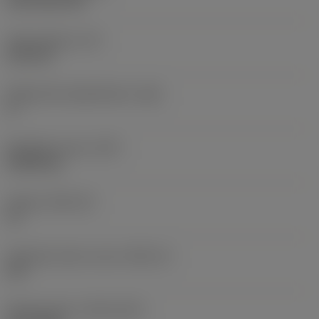
CVD TiCN+TiN
Terän paksuus
(S)
6,35 mm
Pääsärmän päästökulma
(AN)
0 °
Nimikkeen paino
(WT)
0,0262 kg
Teräsja
(SSC_M)
19
Teräsijan koodi, tuuma
(SSC_N)
3/4
Release date
(ValFrom20)