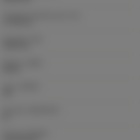
Teräsärmän tehollinen pituus
(LE)
17,7439 mm
Nirkonsäde
(RE)
1,5875 mm
Kätisyys
(HAND)
Neutral
Laatu
(GRADE)
235
Perusaine
(SUBSTRATE)
HC
Pinnoite
(COATING)