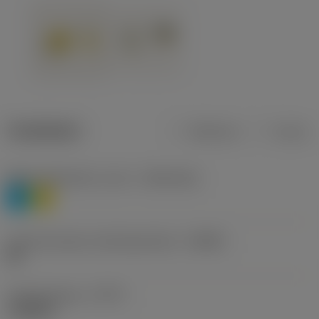
Tuotetiedot
Metrinen
Tuuma
Materiaaliluokitus, taso 1
(TMC1ISO)
P
M
Lastunmurtajan valmistajanimike
(CBMD)
HR
Työstämistapa
(CTPT)
roughing