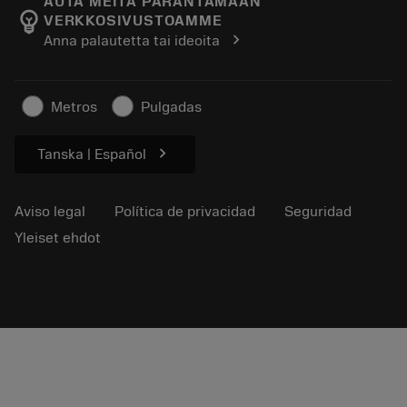
Rastrear su pedido
AUTA MEITÄ PARANTAMAAN
emoji_objects
VERKKOSIVUSTOAMME
Carrera
Solicitar un presupuesto
chevron_right
Anna palautetta tai ideoita
Negocio sostenible
Artículos
Para prensas
Metros
Pulgadas
chevron_right
Tanska | Español
Aviso legal
Política de privacidad
Seguridad
Yleiset ehdot