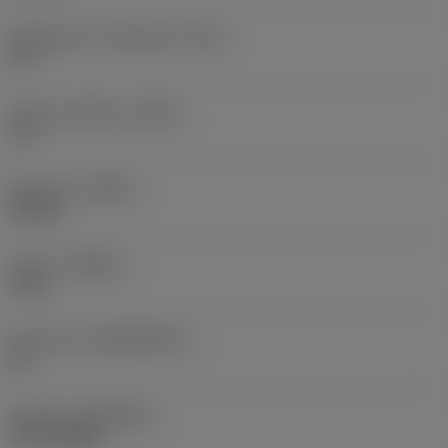
Rintapinnan viistekulma
(GB)
3,9 °
Terän rintakulma
(GAN)
9,5 °
Kätisyys
(HAND)
Neutral
Laatu
(GRADE)
1230
Perusaine
(SUBSTRATE)
HC
Pinnoite
(COATING)
PVD TiAlSiN