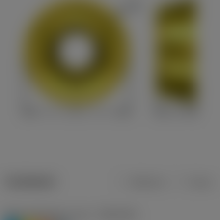
Tuotetiedot
Metrinen
Tuuma
Materiaaliluokitus, taso 1
(TMC1ISO)