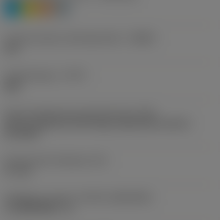
P
M
S
H
Lastunmurtajan valmistajanimike
(CBMD)
L60
Työstämistapa
(CTPT)
light
Terän kiinnitystavan koodi (metrinen)
(IFS)
Partly cylindrical, 40-60 deg countersink on one or
two sides
Kiinnitysreiän halkaisija
(D1)
5,7 mm
Teräkoko ja -muoto
(CUTINT_SIZESHAPE)
CoroMill MR20 -16