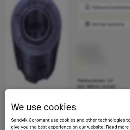
bookmark
Tallenna luetteloo
balance
Vertaa tuotetta
Listahinta:
31.60 EUR
Valittavissa
Pakkauskoko: 10
ISO: MR20-1654E-
L60 1230
Materiaalitunnus:
We use cookies
8809724
EAN:
7323228782736
Sandvik Coromant use cookies and other technologies t
ANSI: MR20-1654E-
give you the best experience on our website. Read more