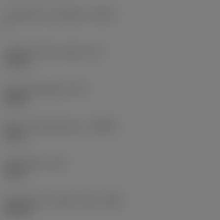
Teräsärmien lukumäärä
(CEDC)
6
Sisään piirretty ympyrä
(IC)
16 mm
Terän muotokoodi
(SC)
Round
Maks. lastuamissyvyys
(APMX)
4 mm
Nirkonsäde
(RE)
8 mm
Rintapinnan viisteen leveys
(BN)
0,8 mm