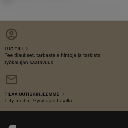
account_circle
chevron_right
LUO TILI
Tee tilaukset, tarkastele hintoja ja tarkista
työkalujen saatavuus
mail
chevron_right
TILAA UUTISKIRJEEMME
Liity meihin. Pysy ajan tasalla.