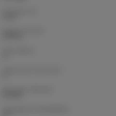
Terän paksuus
(S)
5,4 mm
Nimikkeen paino
(WT)
0,0104 kg
Teräsja
(SSC_M)
16
Teräsijan koodi, tuuma
(SSC_N)
16
Release date
(ValFrom20)
22.2.2026
Julkaisupaketin ID
(RELEASEPACK)
26.1