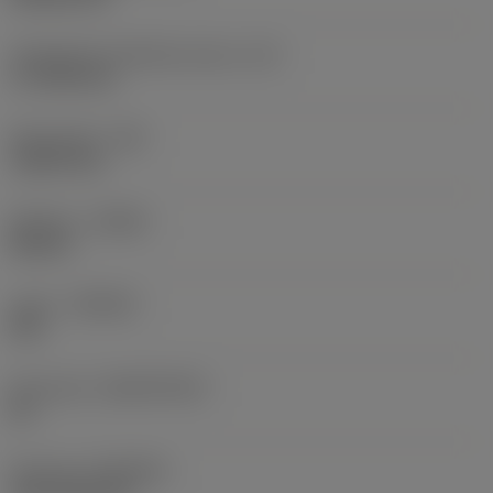
Teräsärmän tehollinen pituus
(LE)
17,7439 mm
Nirkonsäde
(RE)
1,5875 mm
Kätisyys
(HAND)
Neutral
Laatu
(GRADE)
235
Perusaine
(SUBSTRATE)
HC
Pinnoite
(COATING)