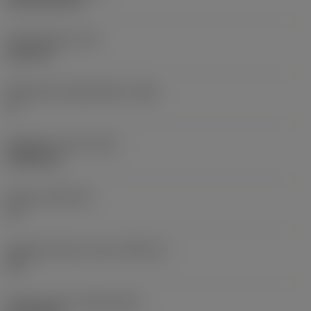
CVD TiCN+TiN
Terän paksuus
(S)
6,35 mm
Pääsärmän päästökulma
(AN)
0 °
Nimikkeen paino
(WT)
0,0262 kg
Teräsja
(SSC_M)
19
Teräsijan koodi, tuuma
(SSC_N)
3/4
Release date
(ValFrom20)