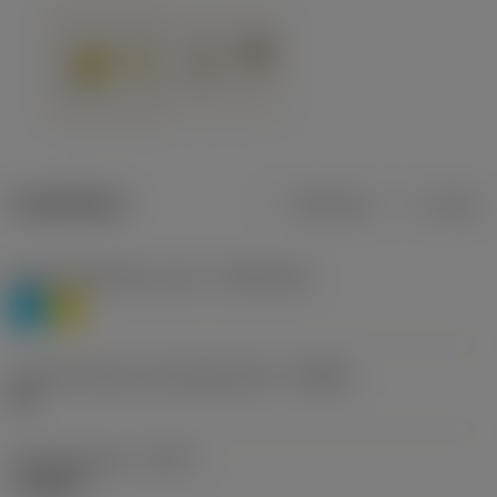
Tuotetiedot
Metrinen
Tuuma
Materiaaliluokitus, taso 1
(TMC1ISO)
P
M
Lastunmurtajan valmistajanimike
(CBMD)
HR
Työstämistapa
(CTPT)
roughing