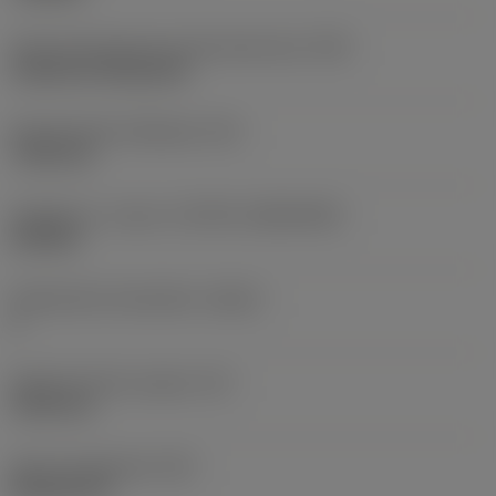
Terän kiinnitystavan koodi (metrinen)
(IFS)
Cylindrical fixing hole
Kiinnitysreiän halkaisija
(D1)
7,925 mm
Teräkoko ja -muoto
(CUTINT_SIZESHAPE)
CN1906
Teräsärmien lukumäärä
(CEDC)
2
Sisään piirretty ympyrä
(IC)
19,05 mm
Terän muotokoodi
(SC)
Rhombic 80