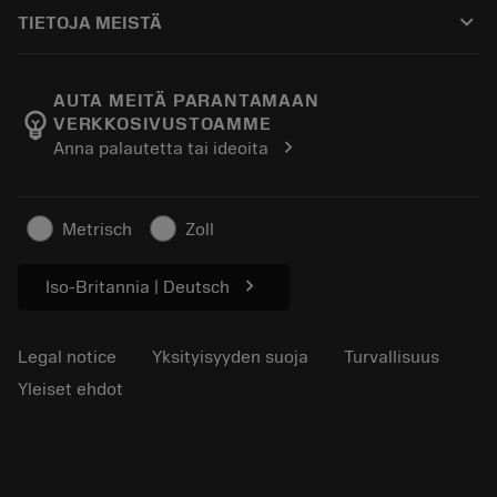
Ostaminen
Oppaat ja opetusohjelmat
Tailor Made
keyboard_arrow_down
TIETOJA MEISTÄ
Tilaa
Laskimet ja sovellukset
Tietoa Sandvik Coromantista
Paluu
Luettelot ja käsikirjat
Manufacturing Wellness
Seuraa tilaustasi
AUTA MEITÄ PARANTAMAAN
emoji_objects
VERKKOSIVUSTOAMME
Ura
Pyydä tarjous
chevron_right
Anna palautetta tai ideoita
Kestävä liiketoiminta
Artikkelit
Lehdistölle
Metrisch
Zoll
chevron_right
Iso-Britannia | Deutsch
Legal notice
Yksityisyyden suoja
Turvallisuus
Yleiset ehdot