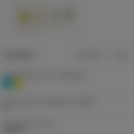
Tuotetiedot
Metrinen
Tuuma
Materiaaliluokitus, taso 1
(TMC1ISO)
P
M
Lastunmurtajan valmistajanimike
(CBMD)
HR
Työstämistapa
(CTPT)
roughing