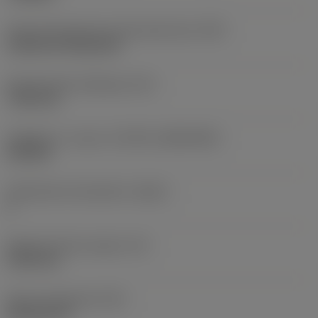
Terän kiinnitystavan koodi (metrinen)
(IFS)
Cylindrical fixing hole
Kiinnitysreiän halkaisija
(D1)
7,925 mm
Teräkoko ja -muoto
(CUTINT_SIZESHAPE)
CN1906
Teräsärmien lukumäärä
(CEDC)
2
Sisään piirretty ympyrä
(IC)
19,05 mm
Terän muotokoodi
(SC)
Rhombic 80