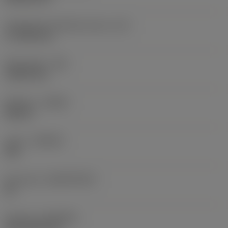
Teräsärmän tehollinen pituus
(LE)
17,7439 mm
Nirkonsäde
(RE)
1,5875 mm
Kätisyys
(HAND)
Neutral
Laatu
(GRADE)
235
Perusaine
(SUBSTRATE)
HC
Pinnoite
(COATING)