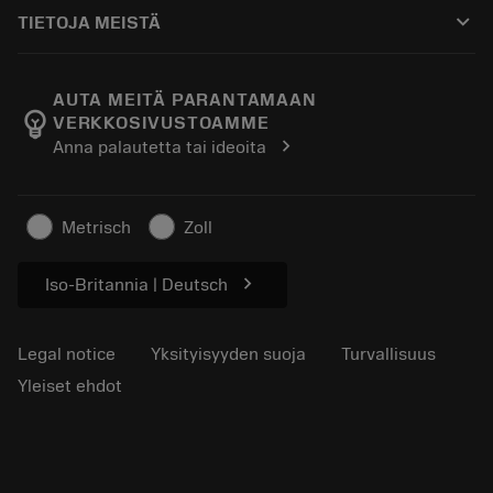
Ostaminen
Oppaat ja opetusohjelmat
Tailor Made
keyboard_arrow_down
TIETOJA MEISTÄ
Tilaa
Laskimet ja sovellukset
Tietoa Sandvik Coromantista
Paluu
Luettelot ja käsikirjat
Manufacturing Wellness
Seuraa tilaustasi
AUTA MEITÄ PARANTAMAAN
emoji_objects
VERKKOSIVUSTOAMME
Ura
Pyydä tarjous
chevron_right
Anna palautetta tai ideoita
Kestävä liiketoiminta
Artikkelit
Lehdistölle
Metrisch
Zoll
chevron_right
Iso-Britannia | Deutsch
Legal notice
Yksityisyyden suoja
Turvallisuus
Yleiset ehdot