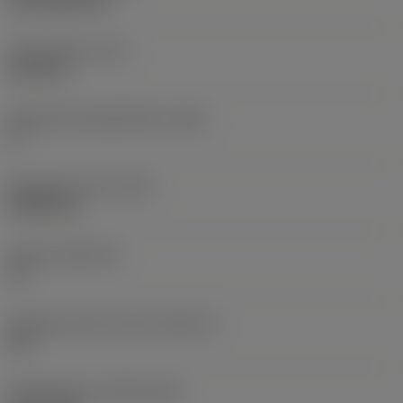
CVD TiCN+TiN
Terän paksuus
(S)
6,35 mm
Pääsärmän päästökulma
(AN)
0 °
Nimikkeen paino
(WT)
0,0262 kg
Teräsja
(SSC_M)
19
Teräsijan koodi, tuuma
(SSC_N)
3/4
Release date
(ValFrom20)