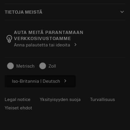
Ostaminen
Oppaat ja opetusohjelmat
Tailor Made
keyboard_arrow_down
TIETOJA MEISTÄ
Tilaa
Laskimet ja sovellukset
Tietoa Sandvik Coromantista
Paluu
Luettelot ja käsikirjat
Manufacturing Wellness
Seuraa tilaustasi
AUTA MEITÄ PARANTAMAAN
emoji_objects
VERKKOSIVUSTOAMME
Ura
Pyydä tarjous
chevron_right
Anna palautetta tai ideoita
Kestävä liiketoiminta
Artikkelit
Lehdistölle
Metrisch
Zoll
chevron_right
Iso-Britannia | Deutsch
Legal notice
Yksityisyyden suoja
Turvallisuus
Yleiset ehdot