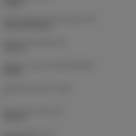
roughing
Terän kiinnitystavan koodi (metrinen)
(IFS)
Cylindrical fixing hole
Kiinnitysreiän halkaisija
(D1)
7,925 mm
Teräkoko ja -muoto
(CUTINT_SIZESHAPE)
CN1906
Teräsärmien lukumäärä
(CEDC)
2
Sisään piirretty ympyrä
(IC)
19,05 mm
Terän muotokoodi
(SC)