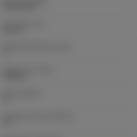
Pinnoite
(COATING)
CVD TiCN+TiN
Terän paksuus
(S)
6,35 mm
Pääsärmän päästökulma
(AN)
0 °
Nimikkeen paino
(WT)
0,0262 kg
Teräsja
(SSC_M)
19
Teräsijan koodi, tuuma
(SSC_N)
3/4