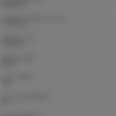
Rhombic 80
Teräsärmän tehollinen pituus
(LE)
17,7439 mm
Nirkonsäde
(RE)
1,5875 mm
Kätisyys
(HAND)
Neutral
Laatu
(GRADE)
235
Perusaine
(SUBSTRATE)
HC