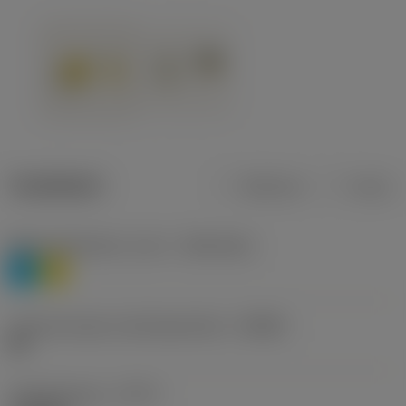
Tuotetiedot
Metrinen
Tuuma
Materiaaliluokitus, taso 1
(TMC1ISO)
P
M
Lastunmurtajan valmistajanimike
(CBMD)
HR
Työstämistapa
(CTPT)