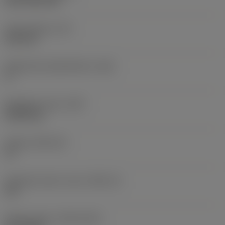
CVD TiCN+TiN
Terän paksuus
(S)
6,35 mm
Pääsärmän päästökulma
(AN)
0 °
Nimikkeen paino
(WT)
0,0262 kg
Teräsja
(SSC_M)
19
Teräsijan koodi, tuuma
(SSC_N)
3/4
Release date
(ValFrom20)