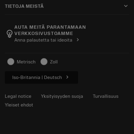
Ostaminen
Oppaat ja opetusohjelmat
Tailor Made
keyboard_arrow_down
TIETOJA MEISTÄ
Tilaa
Laskimet ja sovellukset
Tietoa Sandvik Coromantista
Paluu
Luettelot ja käsikirjat
Manufacturing Wellness
Seuraa tilaustasi
AUTA MEITÄ PARANTAMAAN
emoji_objects
VERKKOSIVUSTOAMME
Ura
Pyydä tarjous
chevron_right
Anna palautetta tai ideoita
Kestävä liiketoiminta
Artikkelit
Lehdistölle
Metrisch
Zoll
chevron_right
Iso-Britannia | Deutsch
Legal notice
Yksityisyyden suoja
Turvallisuus
Yleiset ehdot