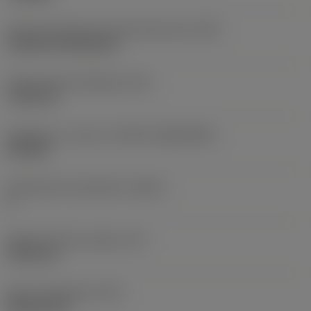
Terän kiinnitystavan koodi (metrinen)
(IFS)
Cylindrical fixing hole
Kiinnitysreiän halkaisija
(D1)
7,925 mm
Teräkoko ja -muoto
(CUTINT_SIZESHAPE)
CN1906
Teräsärmien lukumäärä
(CEDC)
2
Sisään piirretty ympyrä
(IC)
19,05 mm
Terän muotokoodi
(SC)
Rhombic 80