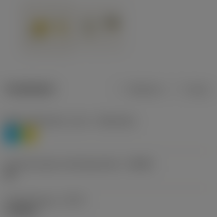
Tuotetiedot
Metrinen
Tuuma
Materiaaliluokitus, taso 1
(TMC1ISO)
P
M
Lastunmurtajan valmistajanimike
(CBMD)
HR
Työstämistapa
(CTPT)
roughing