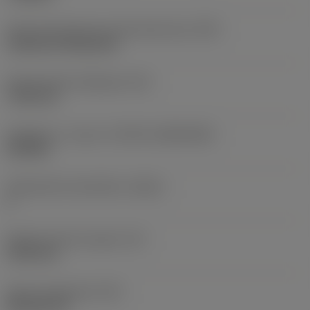
Terän kiinnitystavan koodi (metrinen)
(IFS)
Cylindrical fixing hole
Kiinnitysreiän halkaisija
(D1)
7,925 mm
Teräkoko ja -muoto
(CUTINT_SIZESHAPE)
CN1906
Teräsärmien lukumäärä
(CEDC)
2
Sisään piirretty ympyrä
(IC)
19,05 mm
Terän muotokoodi
(SC)
Rhombic 80