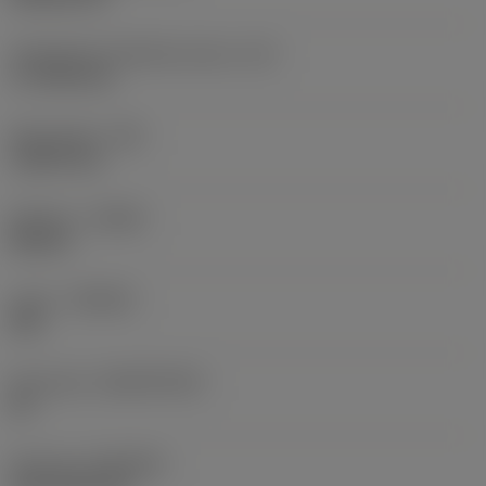
Teräsärmän tehollinen pituus
(LE)
17,7439 mm
Nirkonsäde
(RE)
1,5875 mm
Kätisyys
(HAND)
Neutral
Laatu
(GRADE)
235
Perusaine
(SUBSTRATE)
HC
Pinnoite
(COATING)