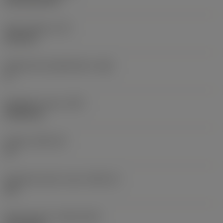
CVD TiCN+TiN
Terän paksuus
(S)
6,35 mm
Pääsärmän päästökulma
(AN)
0 °
Nimikkeen paino
(WT)
0,0262 kg
Teräsja
(SSC_M)
19
Teräsijan koodi, tuuma
(SSC_N)
3/4
Release date
(ValFrom20)