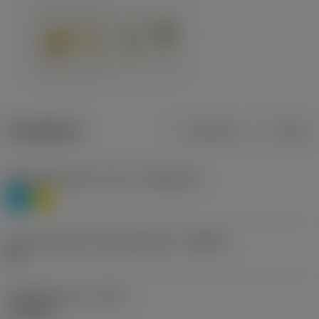
Tuotetiedot
Metrinen
Tuuma
Materiaaliluokitus, taso 1
(TMC1ISO)
P
M
Lastunmurtajan valmistajanimike
(CBMD)
HR
Työstämistapa
(CTPT)
roughing