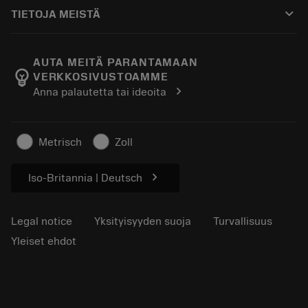
Ostaminen
Oppaat ja opetusohjelmat
Tailor Made
keyboard_arrow_down
TIETOJA MEISTÄ
Tilaa
Laskimet ja sovellukset
Tietoa Sandvik Coromantista
Paluu
Luettelot ja käsikirjat
Manufacturing Wellness
Seuraa tilaustasi
AUTA MEITÄ PARANTAMAAN
emoji_objects
VERKKOSIVUSTOAMME
Ura
Pyydä tarjous
chevron_right
Anna palautetta tai ideoita
Kestävä liiketoiminta
Artikkelit
Lehdistölle
Metrisch
Zoll
chevron_right
Iso-Britannia | Deutsch
Legal notice
Yksityisyyden suoja
Turvallisuus
Yleiset ehdot