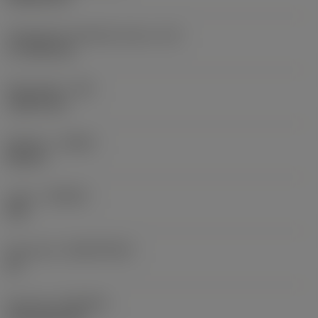
Teräsärmän tehollinen pituus
(LE)
17,7439 mm
Nirkonsäde
(RE)
1,5875 mm
Kätisyys
(HAND)
Neutral
Laatu
(GRADE)
235
Perusaine
(SUBSTRATE)
HC
Pinnoite
(COATING)