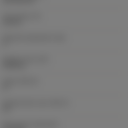
CVD TiCN+TiN
Terän paksuus
(S)
6,35 mm
Pääsärmän päästökulma
(AN)
0 °
Nimikkeen paino
(WT)
0,0262 kg
Teräsja
(SSC_M)
19
Teräsijan koodi, tuuma
(SSC_N)
3/4
Release date
(ValFrom20)