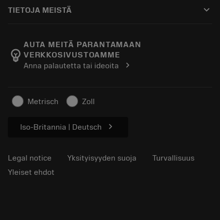
Ostaminen
Oppaat ja opetusohjelmat
Tailor Made
keyboard_arrow_down
TIETOJA MEISTÄ
Tilaa
Laskimet ja sovellukset
Tietoa Sandvik Coromantista
Paluu
Luettelot ja käsikirjat
Manufacturing Wellness
Seuraa tilaustasi
AUTA MEITÄ PARANTAMAAN
emoji_objects
VERKKOSIVUSTOAMME
Ura
Pyydä tarjous
chevron_right
Anna palautetta tai ideoita
Kestävä liiketoiminta
Artikkelit
Lehdistölle
Metrisch
Zoll
chevron_right
Iso-Britannia | Deutsch
Legal notice
Yksityisyyden suoja
Turvallisuus
Yleiset ehdot