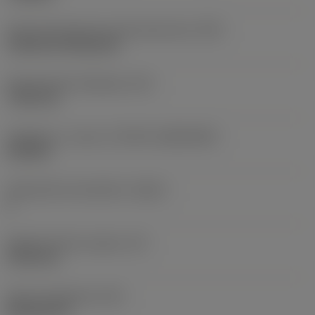
Terän kiinnitystavan koodi (metrinen)
(IFS)
Cylindrical fixing hole
Kiinnitysreiän halkaisija
(D1)
7,925 mm
Teräkoko ja -muoto
(CUTINT_SIZESHAPE)
CN1906
Teräsärmien lukumäärä
(CEDC)
2
Sisään piirretty ympyrä
(IC)
19,05 mm
Terän muotokoodi
(SC)
Rhombic 80