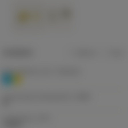
Tuotetiedot
Metrinen
Tuuma
Materiaaliluokitus, taso 1
(TMC1ISO)
P
M
Lastunmurtajan valmistajanimike
(CBMD)
HR
Työstämistapa
(CTPT)
roughing