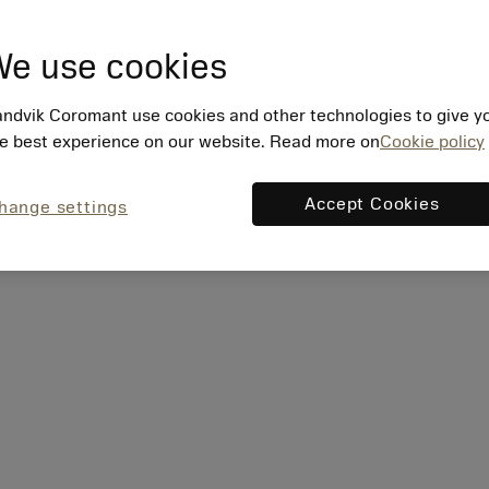
e use cookies
ndvik Coromant use cookies and other technologies to give y
e best experience on our website. Read more on
Cookie policy
Accept Cookies
hange settings