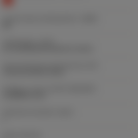
K
Lastunmurtajan valmistajanimike
(CBMD)
KM
Työstämistapa
(CTPT)
pre-machining with demand on surface
Terän kiinnitystavan koodi (metrinen)
(IFS)
Concave prismatic section
Teräkoko ja -muoto
(CUTINT_SIZESHAPE)
CoroMill QD -size F
Teräsärmien lukumäärä
(CEDC)
1
Teräsja
(SSC_M)