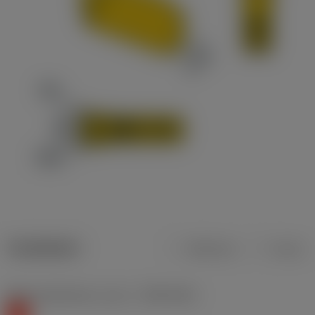
Tuotetiedot
Metrinen
Tuuma
Materiaaliluokitus, taso 1
(TMC1ISO)