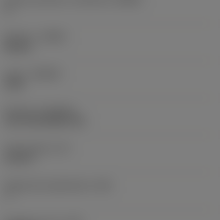
0 °
Kätisyys
(HAND)
Neutral
Laatu
(GRADE)
3330
Pinnoite
(COATING)
CVD TiCN+Al2O3+TiN
Terän paksuus
(S)
0,122 in
Pääsärmän päästökulma
(AN)
7 °