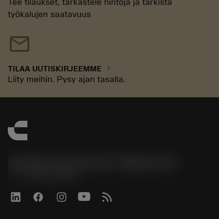
Tee tilaukset, tarkastele hintoja ja tarkista
työkalujen saatavuus
mail
chevron_right
TILAA UUTISKIRJEEMME
Liity meihin. Pysy ajan tasalla.
Sandvik Coromant US - Mebane, NC
phone
+1-800-Sandvik