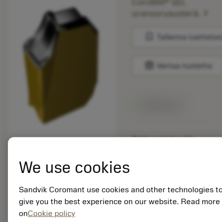
CoroMill® QD,
chevron_right
uransorvausterä.
bookmark
Tallenna luetteloo
balance
Vertaa tuotetta
Valittavissa
Pakkauskoko: 10
ISO: QD-NF-0250-
035M-KM 3330
We use cookies
Materiaalitunnus:
6657053
Sandvik Coromant use cookies and other technologies t
EAN: 26657053
give you the best experience on our website. Read more
ANSI: QD-NF-0250-
on
Cookie policy
035M-KM 3330