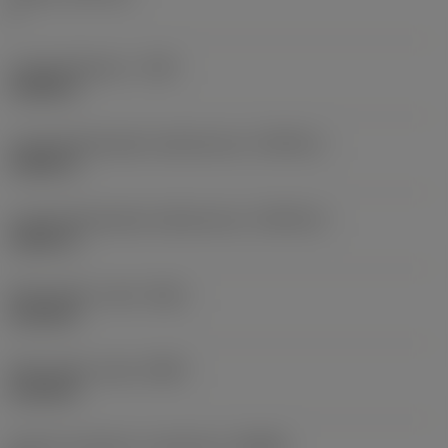
F
Lastuamisleveys
(CW)
0,0984 in
Lastuamisleveyden alatoleranssi
(CWTOLL)
0,0002 in
Lastuamisleveyden ylätoleranssi
(CWTOLU)
0,0041 in
Nirkonsäde, vasen
(REL)
0,0138 in
Nirkonsäde, oikea
(RER)
0,0138 in
Koneen puoleinen runkokulma
(BAMS)