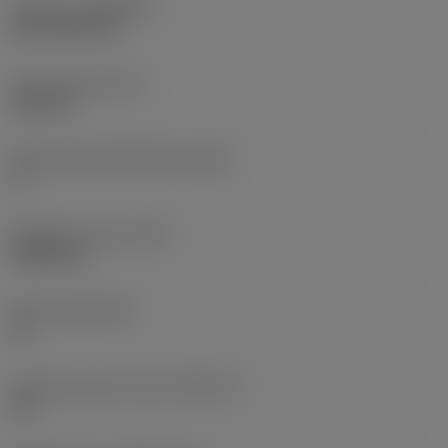
Pinnoite
(COATING)
CVD TiCN+TiN
Terän paksuus
(S)
6,35 mm
Pääsärmän päästökulma
(AN)
0 °
Nimikkeen paino
(WT)
0,0262 kg
Teräsja
(SSC_M)
19
Teräsijan koodi, tuuma
(SSC_N)
3/4