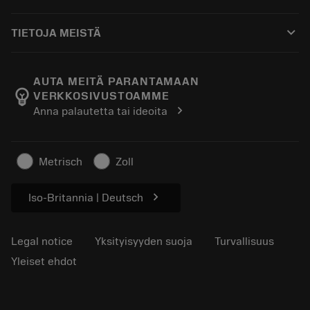
Jakelijat ja asiantuntijat
Kunnostus
Ostaminen
Oppaat ja opetusohjelmat
Tailor Made
keyboard_arrow_down
TIETOJA MEISTÄ
Tilaa
Laskimet ja sovellukset
Tietoa Sandvik Coromantista
Paluu
Luettelot ja käsikirjat
Manufacturing Wellness
Seuraa tilaustasi
AUTA MEITÄ PARANTAMAAN
emoji_objects
VERKKOSIVUSTOAMME
Ura
Pyydä tarjous
chevron_right
Anna palautetta tai ideoita
Kestävä liiketoiminta
Artikkelit
Lehdistölle
Metrisch
Zoll
chevron_right
Iso-Britannia | Deutsch
Legal notice
Yksityisyyden suoja
Turvallisuus
Yleiset ehdot