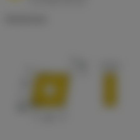
v
65 m/min (90 - 50)
c
Tekniset kuvat