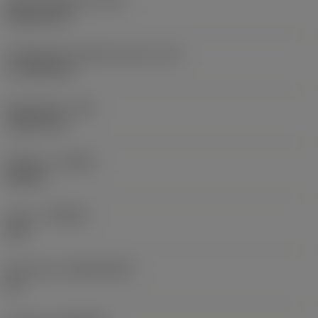
Terän muotokoodi
(SC)
Rhombic 80
Teräsärmän tehollinen pituus
(LE)
17,7439 mm
Nirkonsäde
(RE)
1,5875 mm
Kätisyys
(HAND)
Neutral
Laatu
(GRADE)
235
Perusaine
(SUBSTRATE)
HC