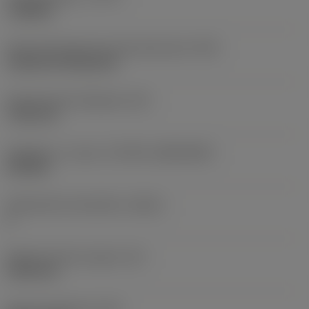
roughing
Terän kiinnitystavan koodi (metrinen)
(IFS)
Cylindrical fixing hole
Kiinnitysreiän halkaisija
(D1)
7,925 mm
Teräkoko ja -muoto
(CUTINT_SIZESHAPE)
CN1906
Teräsärmien lukumäärä
(CEDC)
2
Sisään piirretty ympyrä
(IC)
19,05 mm