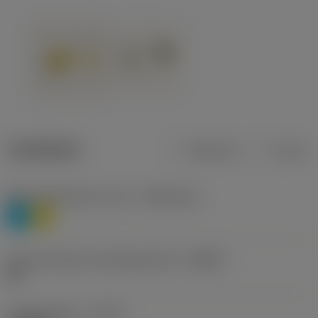
Tuotetiedot
Metrinen
Tuuma
Materiaaliluokitus, taso 1
(TMC1ISO)
P
M
Lastunmurtajan valmistajanimike
(CBMD)
HR
Työstämistapa
(CTPT)