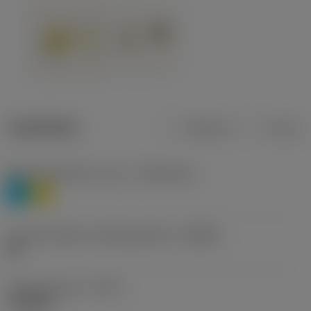
Tuotetiedot
Metrinen
Tuuma
Materiaaliluokitus, taso 1
(TMC1ISO)
P
M
Lastunmurtajan valmistajanimike
(CBMD)
HR
Työstämistapa
(CTPT)
roughing