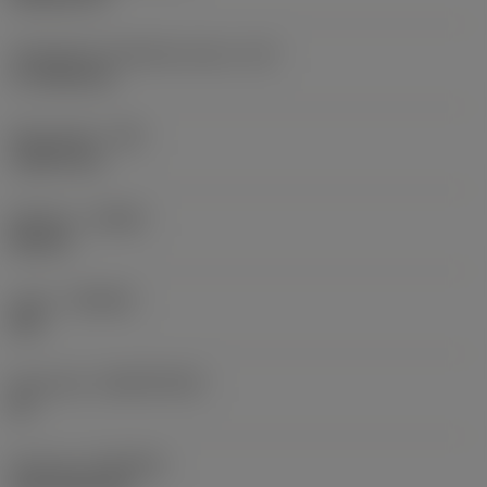
Teräsärmän tehollinen pituus
(LE)
17,7439 mm
Nirkonsäde
(RE)
1,5875 mm
Kätisyys
(HAND)
Neutral
Laatu
(GRADE)
235
Perusaine
(SUBSTRATE)
HC
Pinnoite
(COATING)