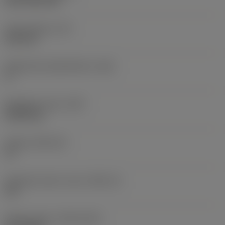
CVD TiCN+TiN
Terän paksuus
(S)
6,35 mm
Pääsärmän päästökulma
(AN)
0 °
Nimikkeen paino
(WT)
0,0262 kg
Teräsja
(SSC_M)
19
Teräsijan koodi, tuuma
(SSC_N)
3/4
Release date
(ValFrom20)