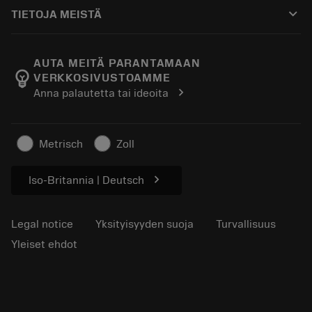
Ostaminen
Oppaat ja opetusohjelmat
Tailor Made
keyboard_arrow_down
TIETOJA MEISTÄ
Tilaa
Laskimet ja sovellukset
Tietoa Sandvik Coromantista
Paluu
Luettelot ja käsikirjat
Manufacturing Wellness
Seuraa tilaustasi
AUTA MEITÄ PARANTAMAAN
emoji_objects
VERKKOSIVUSTOAMME
Ura
Pyydä tarjous
chevron_right
Anna palautetta tai ideoita
Kestävä liiketoiminta
Artikkelit
Lehdistölle
Metrisch
Zoll
chevron_right
Iso-Britannia | Deutsch
Legal notice
Yksityisyyden suoja
Turvallisuus
Yleiset ehdot