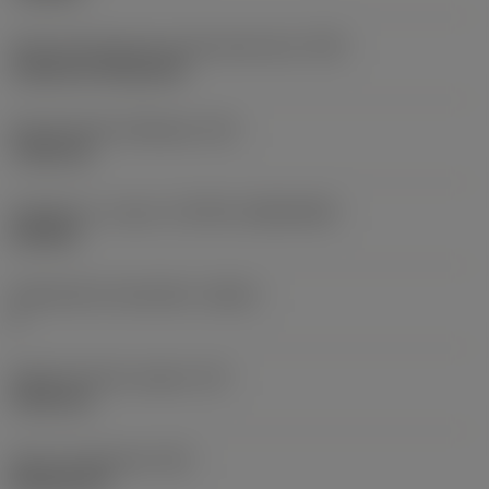
Terän kiinnitystavan koodi (metrinen)
(IFS)
Cylindrical fixing hole
Kiinnitysreiän halkaisija
(D1)
7,925 mm
Teräkoko ja -muoto
(CUTINT_SIZESHAPE)
CN1906
Teräsärmien lukumäärä
(CEDC)
2
Sisään piirretty ympyrä
(IC)
19,05 mm
Terän muotokoodi
(SC)
Rhombic 80