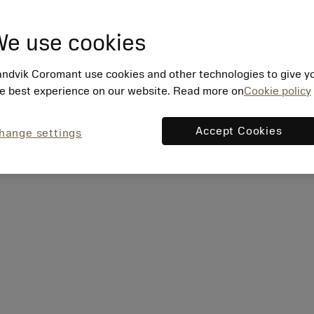
e use cookies
ndvik Coromant use cookies and other technologies to give y
e best experience on our website. Read more on
Cookie policy
Accept Cookies
hange settings