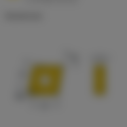
v
65 m/min (90 - 50)
c
Tekniset kuvat