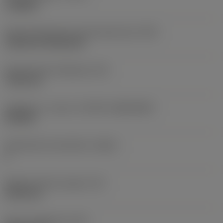
roughing
Terän kiinnitystavan koodi (metrinen)
(IFS)
Cylindrical fixing hole
Kiinnitysreiän halkaisija
(D1)
7,925 mm
Teräkoko ja -muoto
(CUTINT_SIZESHAPE)
CN1906
Teräsärmien lukumäärä
(CEDC)
2
Sisään piirretty ympyrä
(IC)
19,05 mm
Terän muotokoodi
(SC)