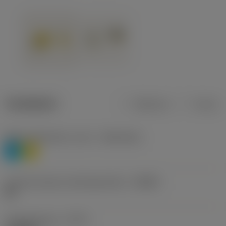
Tuotetiedot
Metrinen
Tuuma
Materiaaliluokitus, taso 1
(TMC1ISO)
P
M
Lastunmurtajan valmistajanimike
(CBMD)
HR
Työstämistapa
(CTPT)