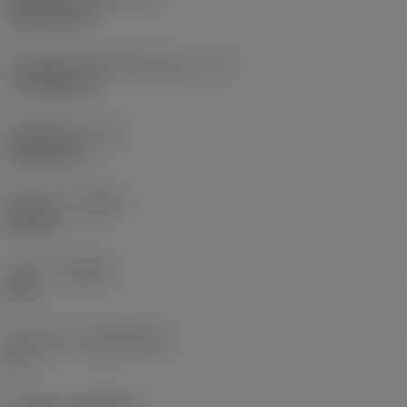
Rhombic 80
Teräsärmän tehollinen pituus
(LE)
17,7439 mm
Nirkonsäde
(RE)
1,5875 mm
Kätisyys
(HAND)
Neutral
Laatu
(GRADE)
235
Perusaine
(SUBSTRATE)
HC