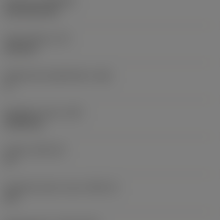
Pinnoite
(COATING)
CVD TiCN+TiN
Terän paksuus
(S)
6,35 mm
Pääsärmän päästökulma
(AN)
0 °
Nimikkeen paino
(WT)
0,0262 kg
Teräsja
(SSC_M)
19
Teräsijan koodi, tuuma
(SSC_N)
3/4