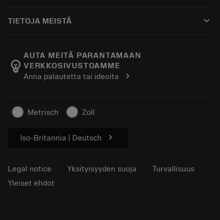
Ostaminen
Oppaat ja opetusohjelmat
Tailor Made
keyboard_arrow_down
TIETOJA MEISTÄ
Tilaa
Laskimet ja sovellukset
Tietoa Sandvik Coromantista
Paluu
Luettelot ja käsikirjat
Manufacturing Wellness
Seuraa tilaustasi
AUTA MEITÄ PARANTAMAAN
emoji_objects
VERKKOSIVUSTOAMME
Ura
Pyydä tarjous
chevron_right
Anna palautetta tai ideoita
Kestävä liiketoiminta
Artikkelit
Lehdistölle
Metrisch
Zoll
chevron_right
Iso-Britannia | Deutsch
Legal notice
Yksityisyyden suoja
Turvallisuus
Yleiset ehdot