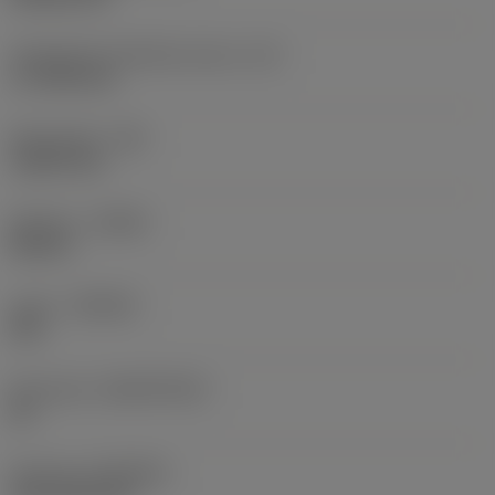
Teräsärmän tehollinen pituus
(LE)
17,7439 mm
Nirkonsäde
(RE)
1,5875 mm
Kätisyys
(HAND)
Neutral
Laatu
(GRADE)
235
Perusaine
(SUBSTRATE)
HC
Pinnoite
(COATING)