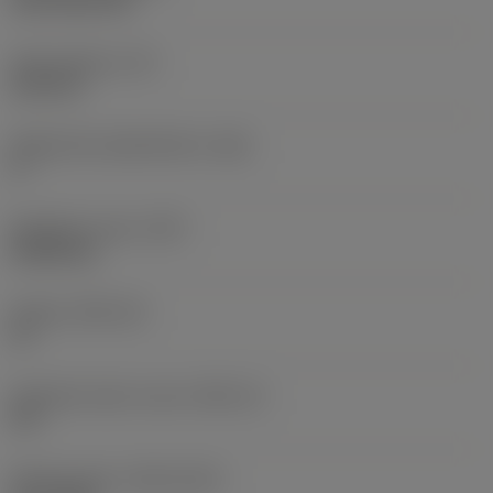
CVD TiCN+TiN
Terän paksuus
(S)
6,35 mm
Pääsärmän päästökulma
(AN)
0 °
Nimikkeen paino
(WT)
0,0262 kg
Teräsja
(SSC_M)
19
Teräsijan koodi, tuuma
(SSC_N)
3/4
Release date
(ValFrom20)