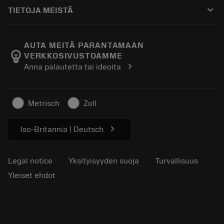
Ostaminen
Oppaat ja opetusohjelmat
Tailor Made
keyboard_arrow_down
TIETOJA MEISTÄ
Tilaa
Laskimet ja sovellukset
Tietoa Sandvik Coromantista
Paluu
Luettelot ja käsikirjat
Manufacturing Wellness
Seuraa tilaustasi
AUTA MEITÄ PARANTAMAAN
emoji_objects
VERKKOSIVUSTOAMME
Ura
Pyydä tarjous
chevron_right
Anna palautetta tai ideoita
Kestävä liiketoiminta
Artikkelit
Lehdistölle
Metrisch
Zoll
chevron_right
Iso-Britannia | Deutsch
Legal notice
Yksityisyyden suoja
Turvallisuus
Yleiset ehdot