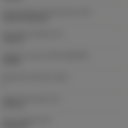
Terän kiinnitystavan koodi (metrinen)
(IFS)
Cylindrical fixing hole
Kiinnitysreiän halkaisija
(D1)
7,925 mm
Teräkoko ja -muoto
(CUTINT_SIZESHAPE)
CN1906
Teräsärmien lukumäärä
(CEDC)
2
Sisään piirretty ympyrä
(IC)
19,05 mm
Terän muotokoodi
(SC)
Rhombic 80