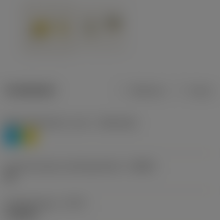
Tuotetiedot
Metrinen
Tuuma
Materiaaliluokitus, taso 1
(TMC1ISO)
P
M
Lastunmurtajan valmistajanimike
(CBMD)
HR
Työstämistapa
(CTPT)
roughing