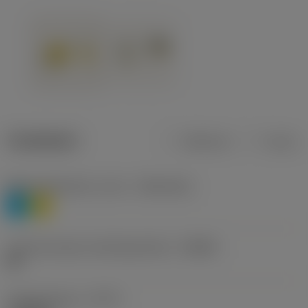
Tuotetiedot
Metrinen
Tuuma
Materiaaliluokitus, taso 1
(TMC1ISO)
P
M
Lastunmurtajan valmistajanimike
(CBMD)
HR
Työstämistapa
(CTPT)