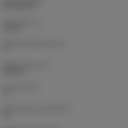
Pinnoite
(COATING)
CVD TiCN+TiN
Terän paksuus
(S)
6,35 mm
Pääsärmän päästökulma
(AN)
0 °
Nimikkeen paino
(WT)
0,0262 kg
Teräsja
(SSC_M)
19
Teräsijan koodi, tuuma
(SSC_N)
3/4