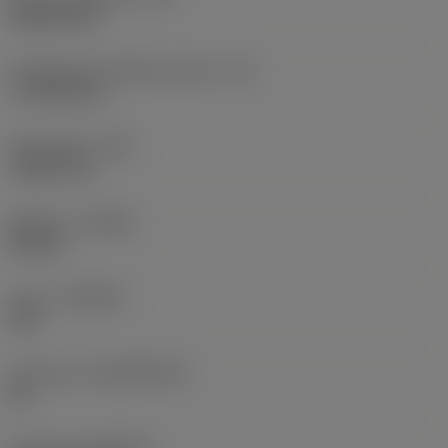
Rhombic 80
Teräsärmän tehollinen pituus
(LE)
17,7439 mm
Nirkonsäde
(RE)
1,5875 mm
Kätisyys
(HAND)
Neutral
Laatu
(GRADE)
235
Perusaine
(SUBSTRATE)
HC