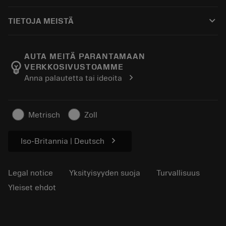
Ostaminen
Oppaat ja opetusohjelmat
Tailor Made
keyboard_arrow_down
TIETOJA MEISTÄ
Tilaa
Laskimet ja sovellukset
Tietoa Sandvik Coromantista
Paluu
Luettelot ja käsikirjat
Manufacturing Wellness
Seuraa tilaustasi
AUTA MEITÄ PARANTAMAAN
emoji_objects
VERKKOSIVUSTOAMME
Ura
Pyydä tarjous
chevron_right
Anna palautetta tai ideoita
Kestävä liiketoiminta
Artikkelit
Lehdistölle
Metrisch
Zoll
chevron_right
Iso-Britannia | Deutsch
Legal notice
Yksityisyyden suoja
Turvallisuus
Yleiset ehdot