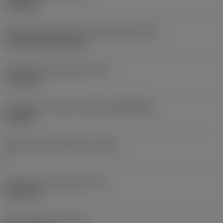
roughing
Terän kiinnitystavan koodi (metrinen)
(IFS)
Cylindrical fixing hole
Kiinnitysreiän halkaisija
(D1)
7,925 mm
Teräkoko ja -muoto
(CUTINT_SIZESHAPE)
CN1906
Teräsärmien lukumäärä
(CEDC)
2
Sisään piirretty ympyrä
(IC)
19,05 mm
Terän muotokoodi
(SC)