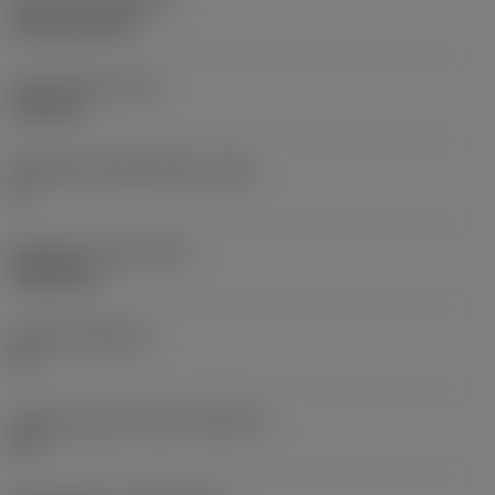
Pinnoite
(COATING)
CVD TiCN+TiN
Terän paksuus
(S)
6,35 mm
Pääsärmän päästökulma
(AN)
0 °
Nimikkeen paino
(WT)
0,0262 kg
Teräsja
(SSC_M)
19
Teräsijan koodi, tuuma
(SSC_N)
3/4