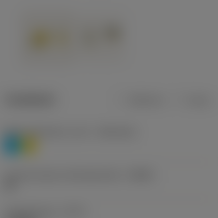
Tuotetiedot
Metrinen
Tuuma
Materiaaliluokitus, taso 1
(TMC1ISO)
P
M
Lastunmurtajan valmistajanimike
(CBMD)
HR
Työstämistapa
(CTPT)