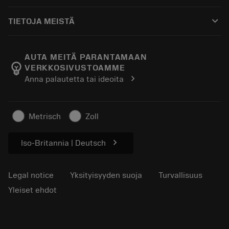
Ostaminen
Oppaat ja opetusohjelmat
Tailor Made
keyboard_arrow_down
TIETOJA MEISTÄ
Tilaa
Laskimet ja sovellukset
Tietoa Sandvik Coromantista
Paluu
Luettelot ja käsikirjat
Manufacturing Wellness
Seuraa tilaustasi
AUTA MEITÄ PARANTAMAAN
emoji_objects
VERKKOSIVUSTOAMME
Ura
Pyydä tarjous
chevron_right
Anna palautetta tai ideoita
Kestävä liiketoiminta
Artikkelit
Lehdistölle
Metrisch
Zoll
chevron_right
Iso-Britannia | Deutsch
Legal notice
Yksityisyyden suoja
Turvallisuus
Yleiset ehdot