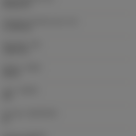
Rhombic 80
Teräsärmän tehollinen pituus
(LE)
17,7439 mm
Nirkonsäde
(RE)
1,5875 mm
Kätisyys
(HAND)
Neutral
Laatu
(GRADE)
235
Perusaine
(SUBSTRATE)
HC