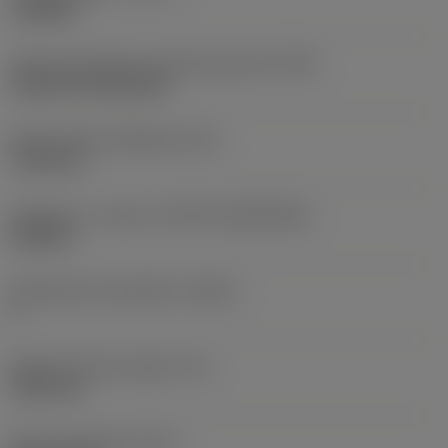
roughing
Terän kiinnitystavan koodi (metrinen)
(IFS)
Cylindrical fixing hole
Kiinnitysreiän halkaisija
(D1)
7,925 mm
Teräkoko ja -muoto
(CUTINT_SIZESHAPE)
CN1906
Teräsärmien lukumäärä
(CEDC)
2
Sisään piirretty ympyrä
(IC)
19,05 mm
Terän muotokoodi
(SC)