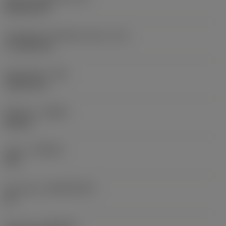
Rhombic 80
Teräsärmän tehollinen pituus
(LE)
17,7439 mm
Nirkonsäde
(RE)
1,5875 mm
Kätisyys
(HAND)
Neutral
Laatu
(GRADE)
235
Perusaine
(SUBSTRATE)
HC