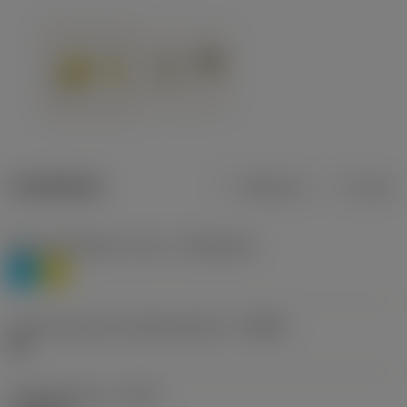
Tuotetiedot
Metrinen
Tuuma
Materiaaliluokitus, taso 1
(TMC1ISO)
P
M
Lastunmurtajan valmistajanimike
(CBMD)
HR
Työstämistapa
(CTPT)