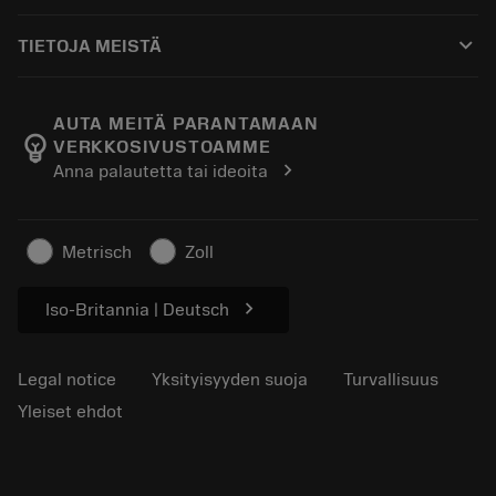
Ostaminen
Oppaat ja opetusohjelmat
Tailor Made
keyboard_arrow_down
TIETOJA MEISTÄ
Tilaa
Laskimet ja sovellukset
Tietoa Sandvik Coromantista
Paluu
Luettelot ja käsikirjat
Manufacturing Wellness
Seuraa tilaustasi
AUTA MEITÄ PARANTAMAAN
emoji_objects
VERKKOSIVUSTOAMME
Ura
Pyydä tarjous
chevron_right
Anna palautetta tai ideoita
Kestävä liiketoiminta
Artikkelit
Lehdistölle
Metrisch
Zoll
chevron_right
Iso-Britannia | Deutsch
Legal notice
Yksityisyyden suoja
Turvallisuus
Yleiset ehdot