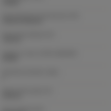
roughing
Terän kiinnitystavan koodi (metrinen)
(IFS)
Cylindrical fixing hole
Kiinnitysreiän halkaisija
(D1)
7,925 mm
Teräkoko ja -muoto
(CUTINT_SIZESHAPE)
CN1906
Teräsärmien lukumäärä
(CEDC)
2
Sisään piirretty ympyrä
(IC)
19,05 mm
Terän muotokoodi
(SC)