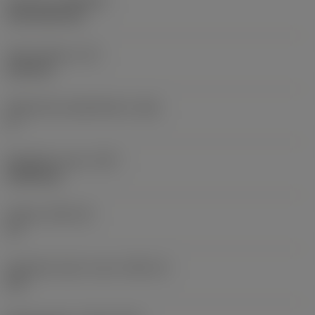
Pinnoite
(COATING)
CVD TiCN+TiN
Terän paksuus
(S)
6,35 mm
Pääsärmän päästökulma
(AN)
0 °
Nimikkeen paino
(WT)
0,0262 kg
Teräsja
(SSC_M)
19
Teräsijan koodi, tuuma
(SSC_N)
3/4