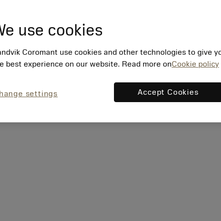
e use cookies
ndvik Coromant use cookies and other technologies to give y
e best experience on our website. Read more on
Cookie policy
Accept Cookies
hange settings