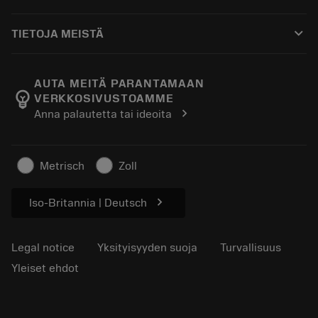
Jakelijat ja asiantuntijat
Kunnostus
Ostaminen
Oppaat ja opetusohjelmat
Tailor Made
keyboard_arrow_down
TIETOJA MEISTÄ
Tilaa
Laskimet ja sovellukset
Tietoa Sandvik Coromantista
Paluu
Luettelot ja käsikirjat
Manufacturing Wellness
Seuraa tilaustasi
AUTA MEITÄ PARANTAMAAN
emoji_objects
VERKKOSIVUSTOAMME
Ura
Pyydä tarjous
chevron_right
Anna palautetta tai ideoita
Kestävä liiketoiminta
Artikkelit
Lehdistölle
Metrisch
Zoll
chevron_right
Iso-Britannia | Deutsch
Legal notice
Yksityisyyden suoja
Turvallisuus
Yleiset ehdot