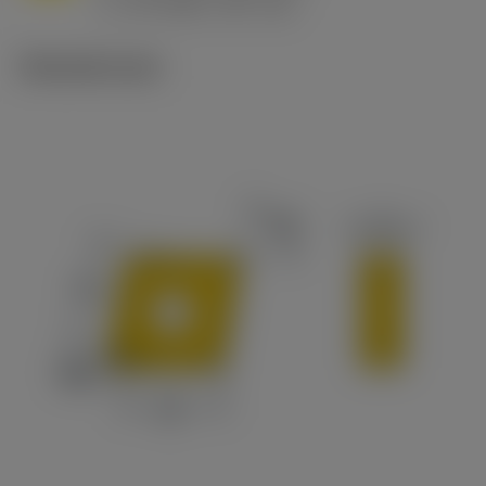
v
65 m/min (90 - 50)
c
Tekniset kuvat