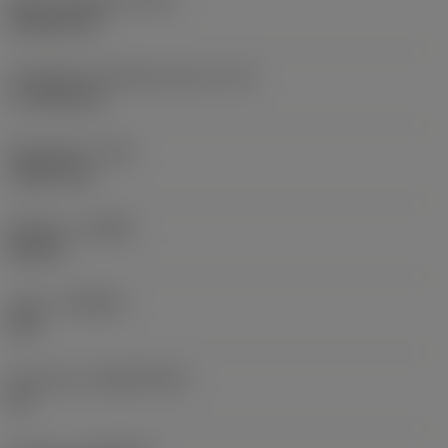
Terän muotokoodi
(SC)
Rhombic 80
Teräsärmän tehollinen pituus
(LE)
17,7439 mm
Nirkonsäde
(RE)
1,5875 mm
Kätisyys
(HAND)
Neutral
Laatu
(GRADE)
235
Perusaine
(SUBSTRATE)
HC