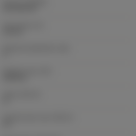
Pinnoite
(COATING)
CVD TiCN+TiN
Terän paksuus
(S)
6,35 mm
Pääsärmän päästökulma
(AN)
0 °
Nimikkeen paino
(WT)
0,0262 kg
Teräsja
(SSC_M)
19
Teräsijan koodi, tuuma
(SSC_N)
3/4