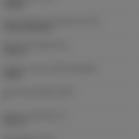
roughing
Terän kiinnitystavan koodi (metrinen)
(IFS)
Cylindrical fixing hole
Kiinnitysreiän halkaisija
(D1)
7,925 mm
Teräkoko ja -muoto
(CUTINT_SIZESHAPE)
CN1906
Teräsärmien lukumäärä
(CEDC)
2
Sisään piirretty ympyrä
(IC)
19,05 mm