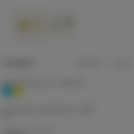
Tuotetiedot
Metrinen
Tuuma
Materiaaliluokitus, taso 1
(TMC1ISO)
P
M
Lastunmurtajan valmistajanimike
(CBMD)
HR
Työstämistapa
(CTPT)