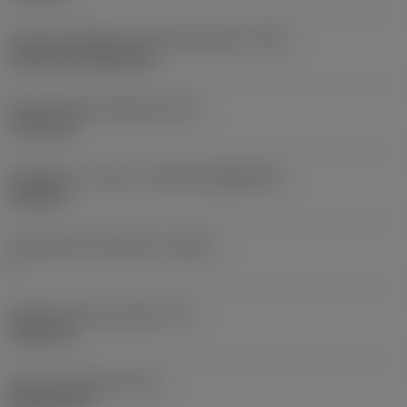
Terän kiinnitystavan koodi (metrinen)
(IFS)
Cylindrical fixing hole
Kiinnitysreiän halkaisija
(D1)
7,925 mm
Teräkoko ja -muoto
(CUTINT_SIZESHAPE)
CN1906
Teräsärmien lukumäärä
(CEDC)
2
Sisään piirretty ympyrä
(IC)
19,05 mm
Terän muotokoodi
(SC)
Rhombic 80