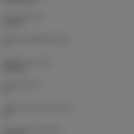
CVD TiCN+TiN
Terän paksuus
(S)
6,35 mm
Pääsärmän päästökulma
(AN)
0 °
Nimikkeen paino
(WT)
0,0262 kg
Teräsja
(SSC_M)
19
Teräsijan koodi, tuuma
(SSC_N)
3/4
Release date
(ValFrom20)