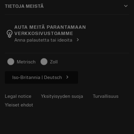
Ostaminen
Oppaat ja opetusohjelmat
Tailor Made
keyboard_arrow_down
TIETOJA MEISTÄ
Tilaa
Laskimet ja sovellukset
Tietoa Sandvik Coromantista
Paluu
Luettelot ja käsikirjat
Manufacturing Wellness
Seuraa tilaustasi
AUTA MEITÄ PARANTAMAAN
emoji_objects
VERKKOSIVUSTOAMME
Ura
Pyydä tarjous
chevron_right
Anna palautetta tai ideoita
Kestävä liiketoiminta
Artikkelit
Lehdistölle
Metrisch
Zoll
chevron_right
Iso-Britannia | Deutsch
Legal notice
Yksityisyyden suoja
Turvallisuus
Yleiset ehdot