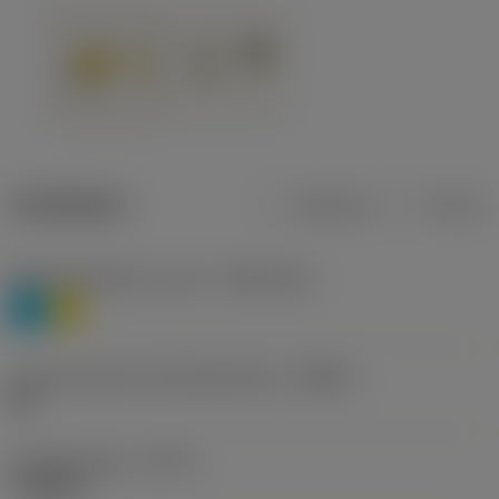
Tuotetiedot
Metrinen
Tuuma
Materiaaliluokitus, taso 1
(TMC1ISO)
P
M
Lastunmurtajan valmistajanimike
(CBMD)
HR
Työstämistapa
(CTPT)
roughing