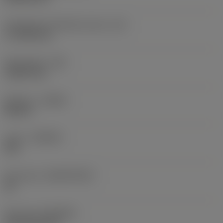
Teräsärmän tehollinen pituus
(LE)
17,7439 mm
Nirkonsäde
(RE)
1,5875 mm
Kätisyys
(HAND)
Neutral
Laatu
(GRADE)
235
Perusaine
(SUBSTRATE)
HC
Pinnoite
(COATING)