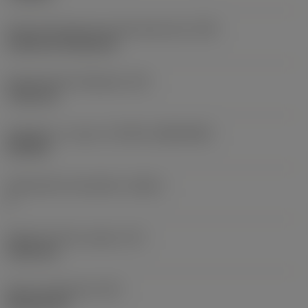
Terän kiinnitystavan koodi (metrinen)
(IFS)
Cylindrical fixing hole
Kiinnitysreiän halkaisija
(D1)
7,925 mm
Teräkoko ja -muoto
(CUTINT_SIZESHAPE)
CN1906
Teräsärmien lukumäärä
(CEDC)
2
Sisään piirretty ympyrä
(IC)
19,05 mm
Terän muotokoodi
(SC)
Rhombic 80