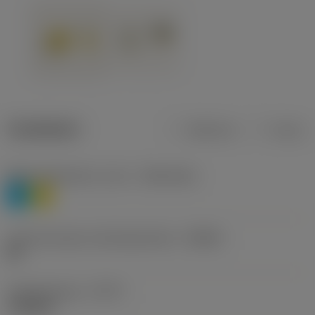
Tuotetiedot
Metrinen
Tuuma
Materiaaliluokitus, taso 1
(TMC1ISO)
P
M
Lastunmurtajan valmistajanimike
(CBMD)
HR
Työstämistapa
(CTPT)
roughing