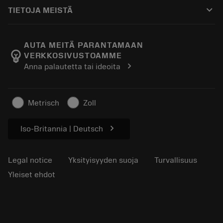
Ostaminen
Oppaat ja opetusohjelmat
Tailor Made
keyboard_arrow_down
TIETOJA MEISTÄ
Tilaa
Laskimet ja sovellukset
Tietoa Sandvik Coromantista
Paluu
Luettelot ja käsikirjat
Manufacturing Wellness
Seuraa tilaustasi
AUTA MEITÄ PARANTAMAAN
emoji_objects
VERKKOSIVUSTOAMME
Ura
Pyydä tarjous
chevron_right
Anna palautetta tai ideoita
Kestävä liiketoiminta
Artikkelit
Lehdistölle
Metrisch
Zoll
chevron_right
Iso-Britannia | Deutsch
Legal notice
Yksityisyyden suoja
Turvallisuus
Yleiset ehdot