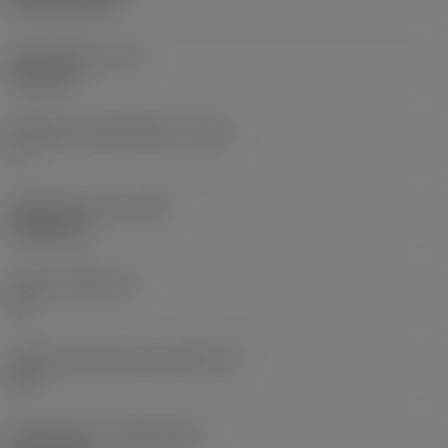
CVD TiCN+TiN
Terän paksuus
(S)
6,35 mm
Pääsärmän päästökulma
(AN)
0 °
Nimikkeen paino
(WT)
0,0262 kg
Teräsja
(SSC_M)
19
Teräsijan koodi, tuuma
(SSC_N)
3/4
Release date
(ValFrom20)