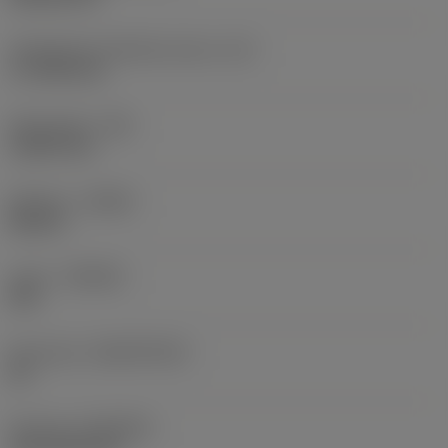
Teräsärmän tehollinen pituus
(LE)
17,7439 mm
Nirkonsäde
(RE)
1,5875 mm
Kätisyys
(HAND)
Neutral
Laatu
(GRADE)
235
Perusaine
(SUBSTRATE)
HC
Pinnoite
(COATING)