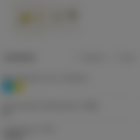
Tuotetiedot
Metrinen
Tuuma
Materiaaliluokitus, taso 1
(TMC1ISO)
P
M
Lastunmurtajan valmistajanimike
(CBMD)
HR
Työstämistapa
(CTPT)
roughing