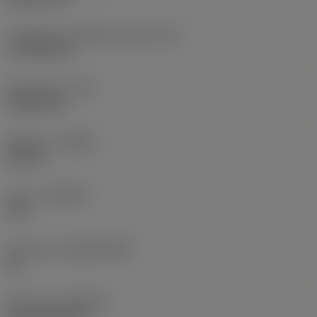
Teräsärmän tehollinen pituus
(LE)
17,7439 mm
Nirkonsäde
(RE)
1,5875 mm
Kätisyys
(HAND)
Neutral
Laatu
(GRADE)
235
Perusaine
(SUBSTRATE)
HC
Pinnoite
(COATING)