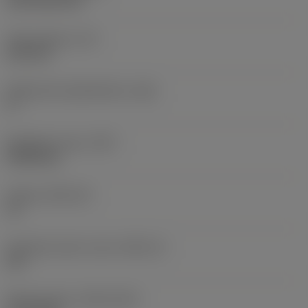
CVD TiCN+TiN
Terän paksuus
(S)
6,35 mm
Pääsärmän päästökulma
(AN)
0 °
Nimikkeen paino
(WT)
0,0262 kg
Teräsja
(SSC_M)
19
Teräsijan koodi, tuuma
(SSC_N)
3/4
Release date
(ValFrom20)