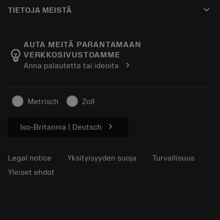
Ostaminen
Oppaat ja opetusohjelmat
Tailor Made
keyboard_arrow_down
TIETOJA MEISTÄ
Tilaa
Laskimet ja sovellukset
Tietoa Sandvik Coromantista
Paluu
Luettelot ja käsikirjat
Manufacturing Wellness
Seuraa tilaustasi
AUTA MEITÄ PARANTAMAAN
emoji_objects
VERKKOSIVUSTOAMME
Ura
Pyydä tarjous
chevron_right
Anna palautetta tai ideoita
Kestävä liiketoiminta
Artikkelit
Lehdistölle
Metrisch
Zoll
chevron_right
Iso-Britannia | Deutsch
Legal notice
Yksityisyyden suoja
Turvallisuus
Yleiset ehdot