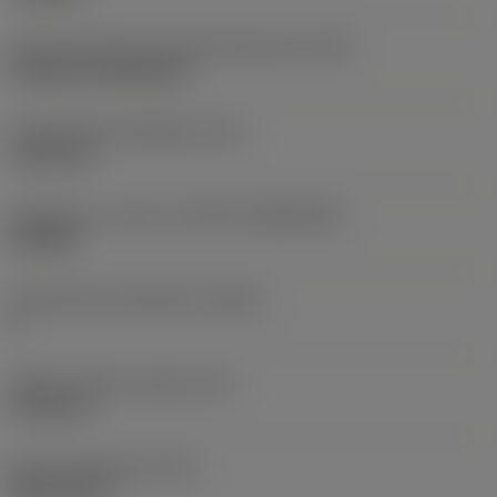
Terän kiinnitystavan koodi (metrinen)
(IFS)
Cylindrical fixing hole
Kiinnitysreiän halkaisija
(D1)
7,925 mm
Teräkoko ja -muoto
(CUTINT_SIZESHAPE)
CN1906
Teräsärmien lukumäärä
(CEDC)
2
Sisään piirretty ympyrä
(IC)
19,05 mm
Terän muotokoodi
(SC)
Rhombic 80