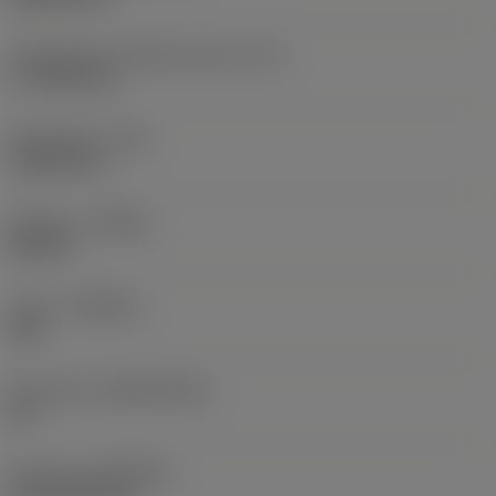
Teräsärmän tehollinen pituus
(LE)
17,7439 mm
Nirkonsäde
(RE)
1,5875 mm
Kätisyys
(HAND)
Neutral
Laatu
(GRADE)
235
Perusaine
(SUBSTRATE)
HC
Pinnoite
(COATING)