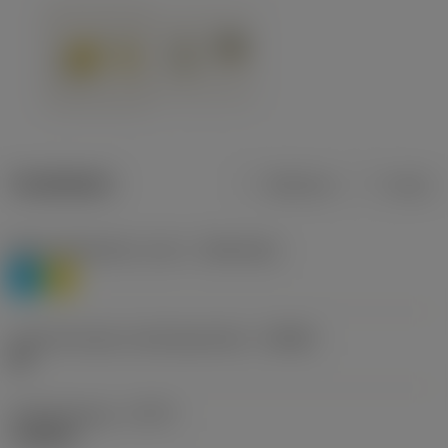
Tuotetiedot
Metrinen
Tuuma
Materiaaliluokitus, taso 1
(TMC1ISO)
P
M
Lastunmurtajan valmistajanimike
(CBMD)
HR
Työstämistapa
(CTPT)
roughing