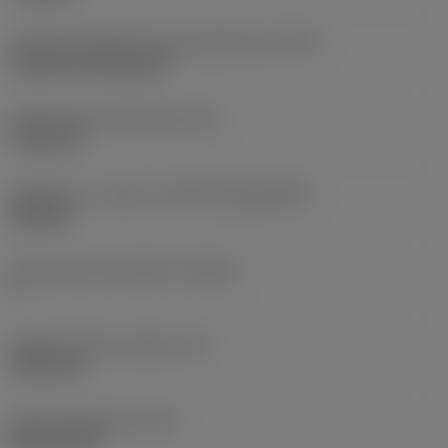
Terän kiinnitystavan koodi (metrinen)
(IFS)
Cylindrical fixing hole
Kiinnitysreiän halkaisija
(D1)
7,925 mm
Teräkoko ja -muoto
(CUTINT_SIZESHAPE)
CN1906
Teräsärmien lukumäärä
(CEDC)
2
Sisään piirretty ympyrä
(IC)
19,05 mm
Terän muotokoodi
(SC)
Rhombic 80