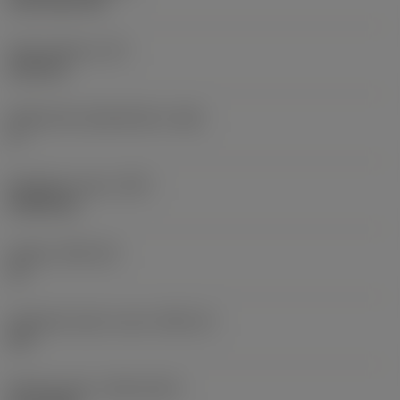
CVD TiCN+TiN
Terän paksuus
(S)
6,35 mm
Pääsärmän päästökulma
(AN)
0 °
Nimikkeen paino
(WT)
0,0262 kg
Teräsja
(SSC_M)
19
Teräsijan koodi, tuuma
(SSC_N)
3/4
Release date
(ValFrom20)