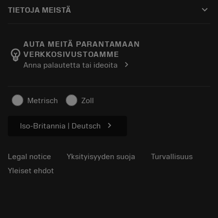
Ostaminen
Oppaat ja opetusohjelmat
Tailor Made
keyboard_arrow_down
TIETOJA MEISTÄ
Tilaa
Laskimet ja sovellukset
Tietoa Sandvik Coromantista
Paluu
Luettelot ja käsikirjat
Manufacturing Wellness
Seuraa tilaustasi
AUTA MEITÄ PARANTAMAAN
emoji_objects
VERKKOSIVUSTOAMME
Ura
Pyydä tarjous
chevron_right
Anna palautetta tai ideoita
Kestävä liiketoiminta
Artikkelit
Lehdistölle
Metrisch
Zoll
chevron_right
Iso-Britannia | Deutsch
Legal notice
Yksityisyyden suoja
Turvallisuus
Yleiset ehdot