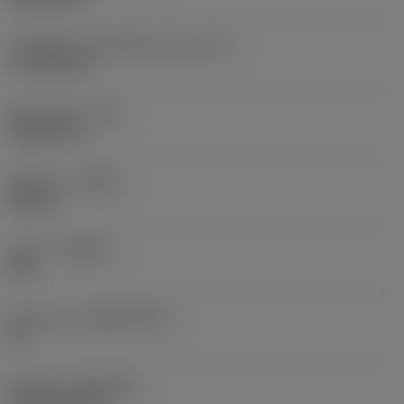
Teräsärmän tehollinen pituus
(LE)
17,7439 mm
Nirkonsäde
(RE)
1,5875 mm
Kätisyys
(HAND)
Neutral
Laatu
(GRADE)
235
Perusaine
(SUBSTRATE)
HC
Pinnoite
(COATING)