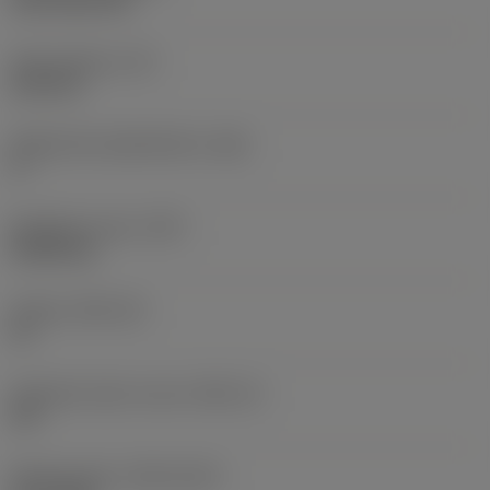
CVD TiCN+TiN
Terän paksuus
(S)
6,35 mm
Pääsärmän päästökulma
(AN)
0 °
Nimikkeen paino
(WT)
0,0262 kg
Teräsja
(SSC_M)
19
Teräsijan koodi, tuuma
(SSC_N)
3/4
Release date
(ValFrom20)