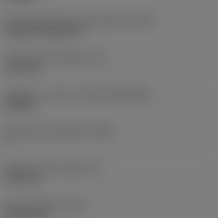
Terän kiinnitystavan koodi (metrinen)
(IFS)
Cylindrical fixing hole
Kiinnitysreiän halkaisija
(D1)
7,925 mm
Teräkoko ja -muoto
(CUTINT_SIZESHAPE)
CN1906
Teräsärmien lukumäärä
(CEDC)
2
Sisään piirretty ympyrä
(IC)
19,05 mm
Terän muotokoodi
(SC)
Rhombic 80