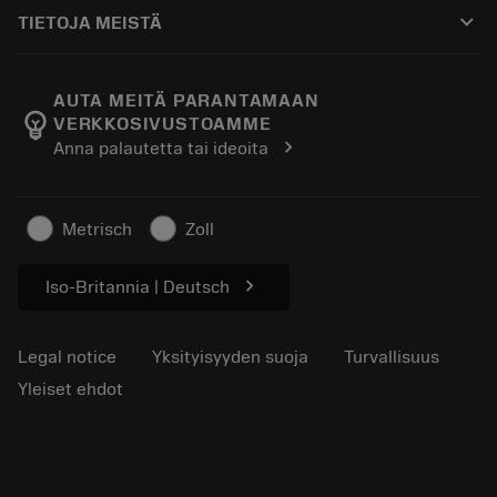
Ostaminen
Oppaat ja opetusohjelmat
Tailor Made
keyboard_arrow_down
TIETOJA MEISTÄ
Tilaa
Laskimet ja sovellukset
Tietoa Sandvik Coromantista
Paluu
Luettelot ja käsikirjat
Manufacturing Wellness
Seuraa tilaustasi
AUTA MEITÄ PARANTAMAAN
emoji_objects
VERKKOSIVUSTOAMME
Ura
Pyydä tarjous
chevron_right
Anna palautetta tai ideoita
Kestävä liiketoiminta
Artikkelit
Lehdistölle
Metrisch
Zoll
chevron_right
Iso-Britannia | Deutsch
Legal notice
Yksityisyyden suoja
Turvallisuus
Yleiset ehdot