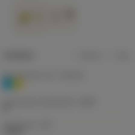
Tuotetiedot
Metrinen
Tuuma
Materiaaliluokitus, taso 1
(TMC1ISO)
P
M
Lastunmurtajan valmistajanimike
(CBMD)
HR
Työstämistapa
(CTPT)
roughing