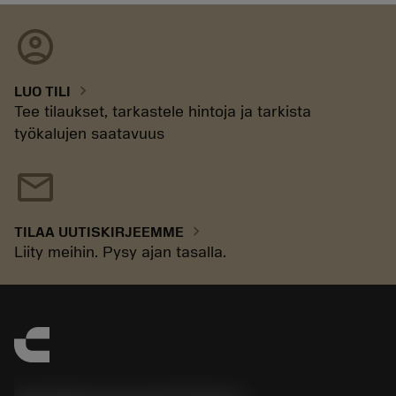
account_circle
chevron_right
LUO TILI
Tee tilaukset, tarkastele hintoja ja tarkista
työkalujen saatavuus
mail
chevron_right
TILAA UUTISKIRJEEMME
Liity meihin. Pysy ajan tasalla.