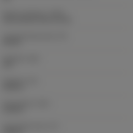
Nesteen syöttötapa
(CNSC)
axial concentric entry on circle
Lastuamisnesteen paine
(CP)
290 PSI
Kärkikulma
(SIG)
140 °
Kärkipituus
(PL)
0,0433 in
Kokonaispituus
(OAL)
4,1339 in
Toiminnallinen pituus
(LF)
4,0906 in