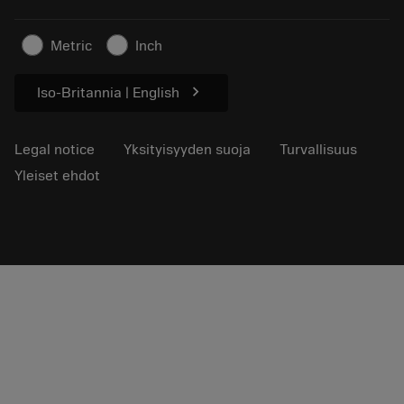
Artikkelit
Lehdistölle
Metric
Inch
chevron_right
Iso-Britannia | English
Legal notice
Yksityisyyden suoja
Turvallisuus
Yleiset ehdot