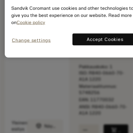
original one
Sandvik Coromant use cookies and other technologies t
– Please
give you the best experience on our website. Read more
check feed.
on
Cookie policy
Listahinta:
262.00 EUR
Accept Cookies
Change settings
Valittavissa
Pakkauskoko: 1
ISO: R840-0660-70-
A1A 1220
Materiaalitunnus:
5748256
EAN: 11770032
ANSI: R840-0660-70-
A1A 1220
Yleinen
deployed_code
Näytä 3D-malli
remove
add
esitys
shopping_cart
Lisää 