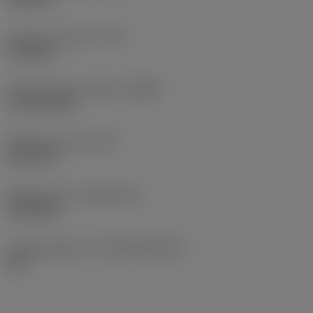
Lastu-uran pituus
(LCF)
2,3228 in
Pyörimisnopeus. Maks
(RPMX)
11 093 1/min
Nimikkeen paino
(WT)
0,1213 lb
Release date
(ValFrom20)
19.8.2021
Julkaisupaketin ID
(RELEASEPACK)
04.1