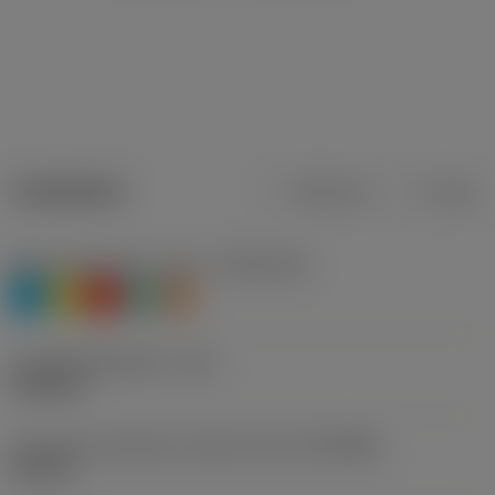
Tuotetiedot
Metrinen
Tuuma
Materiaaliluokitus, taso 1
(TMC1ISO)
P
M
K
N
S
Lastuamishalkaisija
(DC)
0,2598 in
Connection diameter machine side
(DCONMS)
0,315 in