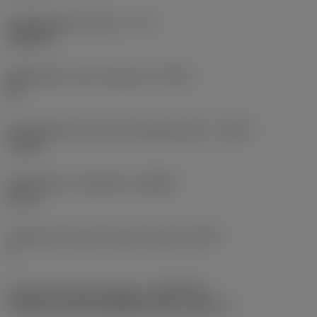
Käyttökelpoinen pituus
(LU)
1,8622 in
Mahdollinen reiän toleranssi
(TCHA)
H9
Käyttökelpoinen pituus-halkaisijasuhde
(ULDR)
7,1667
Rintakulman ortogonaali
(GAMO)
19,11 °
Tehollisten särmien määrä otsassa
(ZEFF)
2
Koneen puoleinen kiinnitys
(ADINTMS)
Cylindrical shank (DIN6535-HA) -metric: 8