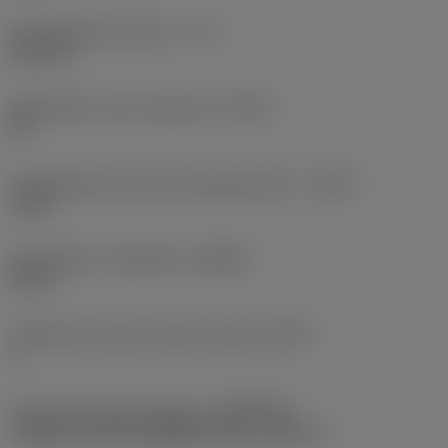
Käyttökelpoinen pituus
(LU)
22,5 mm
Mahdollinen reiän toleranssi
(TCHA)
H9
Käyttökelpoinen pituus-halkaisijasuhde
(ULDR)
3,169
Rintakulman ortogonaali
(GAMO)
20,37 °
Tehollisten särmien määrä otsassa
(ZEFF)
2
Koneen puoleinen kiinnitys
(ADINTMS)
Cylindrical shank (DIN6535-HA) -metric: 8