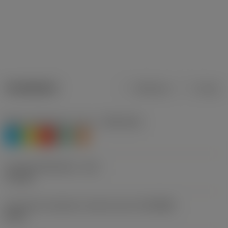
Tuotetiedot
Metrinen
Tuuma
Materiaaliluokitus, taso 1
(TMC1ISO)
P
M
K
N
S
Lastuamishalkaisija
(DC)
7,1 mm
Connection diameter machine side
(DCONMS)
8 mm