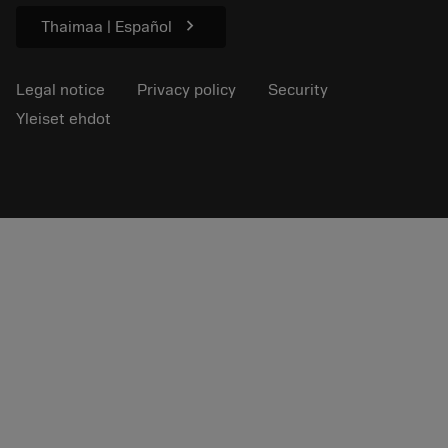
chevron_right
Thaimaa | Español
Legal notice
Privacy policy
Security
Yleiset ehdot