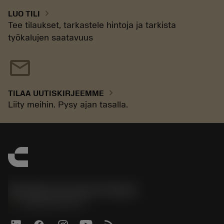
chevron_right
LUO TILI
Tee tilaukset, tarkastele hintoja ja tarkista
työkalujen saatavuus
mail
chevron_right
TILAA UUTISKIRJEEMME
Liity meihin. Pysy ajan tasalla.
Sandvik Coromant Finland
phone
+358942451675