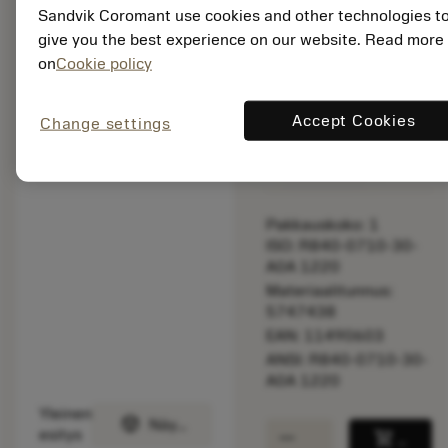
original one
Sandvik Coromant use cookies and other technologies t
– Please
give you the best experience on our website. Read more
check feed.
on
Cookie policy
Listahinta:
Accept Cookies
Change settings
146.00 EUR
Valittavissa
Pakkauskoko: 1
ISO: R840-0710-30-
A0A 1220
Materiaalitunnus:
5747438
EAN: 11490603
ANSI: R840-0710-30-
A0A 1220
Yleinen
deployed_code
Näytä 3D-malli
remove
add
esitys
shopping_cart
Lisää 