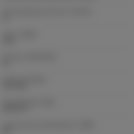
Kiinnityshalkaisijan toleranssi
(TCDCON)
h6
Laatu
(GRADE)
1220
Perusaine
(SUBSTRATE)
HC
Pinnoite
(COATING)
PVD TiAlN
Perusvakioryhmä
(BSG)
DIN 6537 K
Lastunmurtajan valmistajanimike
(CBMD)
XM