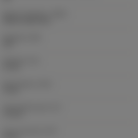
Nesteen syöttötapa
(CNSC)
without coolant entry
Kärkikulma
(SIG)
140 °
Kärkipituus
(PL)
1,2 mm
Kokonaispituus
(OAL)
79 mm
Toiminnallinen pituus
(LF)
77,8 mm
Lastu-uran pituus
(LCF)
41 mm