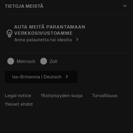
Ostaminen
Oppaat ja opetusohjelmat
Tailor Made
keyboard_arrow_down
TIETOJA MEISTÄ
Tilaa
Laskimet ja sovellukset
Tietoa Sandvik Coromantista
Paluu
Luettelot ja käsikirjat
Manufacturing Wellness
Seuraa tilaustasi
AUTA MEITÄ PARANTAMAAN
emoji_objects
VERKKOSIVUSTOAMME
Ura
Pyydä tarjous
chevron_right
Anna palautetta tai ideoita
Kestävä liiketoiminta
Artikkelit
Lehdistölle
Metrisch
Zoll
chevron_right
Iso-Britannia | Deutsch
Legal notice
Yksityisyyden suoja
Turvallisuus
Yleiset ehdot