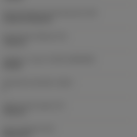
Terän kiinnitystavan koodi (metrinen)
(IFS)
Cylindrical fixing hole
Kiinnitysreiän halkaisija
(D1)
7,925 mm
Teräkoko ja -muoto
(CUTINT_SIZESHAPE)
CN1906
Teräsärmien lukumäärä
(CEDC)
2
Sisään piirretty ympyrä
(IC)
19,05 mm
Terän muotokoodi
(SC)
Rhombic 80