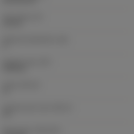
CVD TiCN+TiN
Terän paksuus
(S)
6,35 mm
Pääsärmän päästökulma
(AN)
0 °
Nimikkeen paino
(WT)
0,0262 kg
Teräsja
(SSC_M)
19
Teräsijan koodi, tuuma
(SSC_N)
3/4
Release date
(ValFrom20)