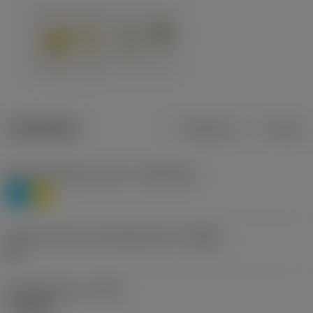
Tuotetiedot
Metrinen
Tuuma
Materiaaliluokitus, taso 1
(TMC1ISO)
P
M
Lastunmurtajan valmistajanimike
(CBMD)
HR
Työstämistapa
(CTPT)
roughing