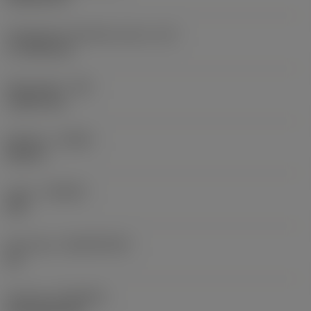
Teräsärmän tehollinen pituus
(LE)
17,7439 mm
Nirkonsäde
(RE)
1,5875 mm
Kätisyys
(HAND)
Neutral
Laatu
(GRADE)
235
Perusaine
(SUBSTRATE)
HC
Pinnoite
(COATING)