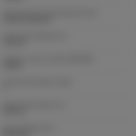
Terän kiinnitystavan koodi (metrinen)
(IFS)
Cylindrical fixing hole
Kiinnitysreiän halkaisija
(D1)
7,925 mm
Teräkoko ja -muoto
(CUTINT_SIZESHAPE)
CN1906
Teräsärmien lukumäärä
(CEDC)
2
Sisään piirretty ympyrä
(IC)
19,05 mm
Terän muotokoodi
(SC)
Rhombic 80