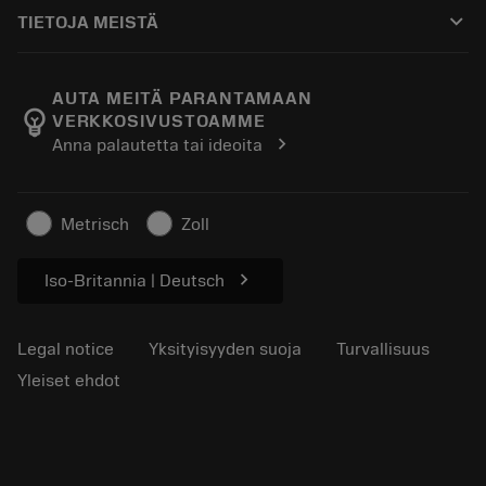
Ostaminen
Oppaat ja opetusohjelmat
Tailor Made
keyboard_arrow_down
TIETOJA MEISTÄ
Tilaa
Laskimet ja sovellukset
Tietoa Sandvik Coromantista
Paluu
Luettelot ja käsikirjat
Manufacturing Wellness
Seuraa tilaustasi
AUTA MEITÄ PARANTAMAAN
emoji_objects
VERKKOSIVUSTOAMME
Ura
Pyydä tarjous
chevron_right
Anna palautetta tai ideoita
Kestävä liiketoiminta
Artikkelit
Lehdistölle
Metrisch
Zoll
chevron_right
Iso-Britannia | Deutsch
Legal notice
Yksityisyyden suoja
Turvallisuus
Yleiset ehdot