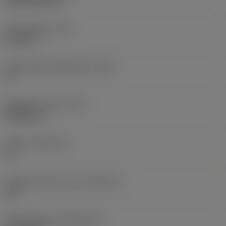
CVD TiCN+TiN
Terän paksuus
(S)
6,35 mm
Pääsärmän päästökulma
(AN)
0 °
Nimikkeen paino
(WT)
0,0262 kg
Teräsja
(SSC_M)
19
Teräsijan koodi, tuuma
(SSC_N)
3/4
Release date
(ValFrom20)