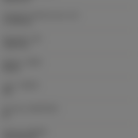
Teräsärmän tehollinen pituus
(LE)
17,7439 mm
Nirkonsäde
(RE)
1,5875 mm
Kätisyys
(HAND)
Neutral
Laatu
(GRADE)
235
Perusaine
(SUBSTRATE)
HC
Pinnoite
(COATING)