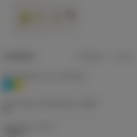
Tuotetiedot
Metrinen
Tuuma
Materiaaliluokitus, taso 1
(TMC1ISO)
P
M
Lastunmurtajan valmistajanimike
(CBMD)
HR
Työstämistapa
(CTPT)
roughing