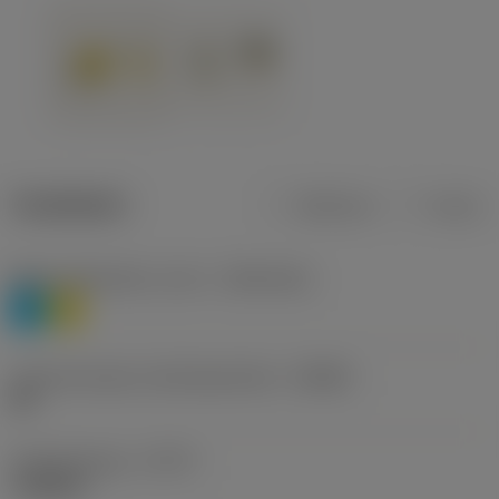
Tuotetiedot
Metrinen
Tuuma
Materiaaliluokitus, taso 1
(TMC1ISO)
P
M
Lastunmurtajan valmistajanimike
(CBMD)
HR
Työstämistapa
(CTPT)
roughing