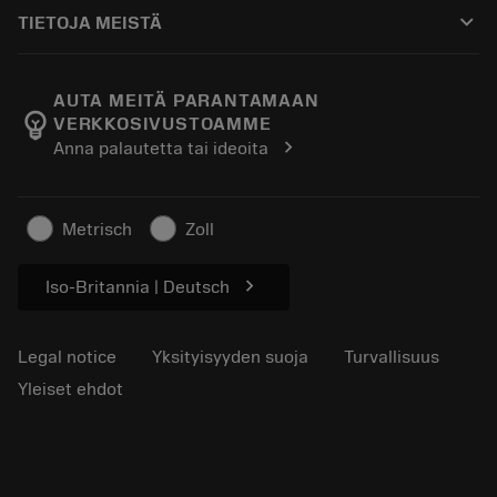
Ostaminen
Oppaat ja opetusohjelmat
Tailor Made
keyboard_arrow_down
TIETOJA MEISTÄ
Tilaa
Laskimet ja sovellukset
Tietoa Sandvik Coromantista
Paluu
Luettelot ja käsikirjat
Manufacturing Wellness
Seuraa tilaustasi
AUTA MEITÄ PARANTAMAAN
emoji_objects
VERKKOSIVUSTOAMME
Ura
Pyydä tarjous
chevron_right
Anna palautetta tai ideoita
Kestävä liiketoiminta
Artikkelit
Lehdistölle
Metrisch
Zoll
chevron_right
Iso-Britannia | Deutsch
Legal notice
Yksityisyyden suoja
Turvallisuus
Yleiset ehdot