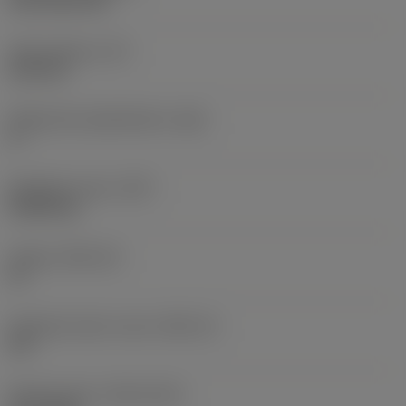
CVD TiCN+TiN
Terän paksuus
(S)
6,35 mm
Pääsärmän päästökulma
(AN)
0 °
Nimikkeen paino
(WT)
0,0262 kg
Teräsja
(SSC_M)
19
Teräsijan koodi, tuuma
(SSC_N)
3/4
Release date
(ValFrom20)