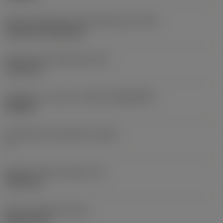
Terän kiinnitystavan koodi (metrinen)
(IFS)
Cylindrical fixing hole
Kiinnitysreiän halkaisija
(D1)
7,925 mm
Teräkoko ja -muoto
(CUTINT_SIZESHAPE)
CN1906
Teräsärmien lukumäärä
(CEDC)
2
Sisään piirretty ympyrä
(IC)
19,05 mm
Terän muotokoodi
(SC)
Rhombic 80