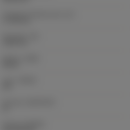
Teräsärmän tehollinen pituus
(LE)
17,7439 mm
Nirkonsäde
(RE)
1,5875 mm
Kätisyys
(HAND)
Neutral
Laatu
(GRADE)
235
Perusaine
(SUBSTRATE)
HC
Pinnoite
(COATING)