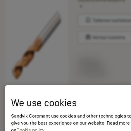
chevron_right
bookmark
Tallenna luetteloo
balance
Vertaa tuotetta
Listahinta:
175.00 EUR
Tilauksesta
Pakkauskoko: 1
We use cookies
ISO: R840-0910-30-
A0A 1220
Materiaalitunnus:
Sandvik Coromant use cookies and other technologies t
5748318
give you the best experience on our website. Read more
EAN: 11490802
on
Cookie policy