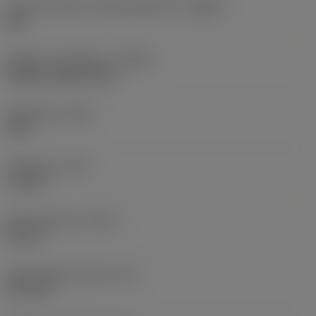
Lastunmurtajan valmistajanimike
(CBMD)
XM
Nesteen syöttötapa
(CNSC)
without coolant entry
Kärkikulma
(SIG)
140 °
Kärkipituus
(PL)
1,6 mm
Kokonaispituus
(OAL)
89 mm
Toiminnallinen pituus
(LF)
87,4 mm