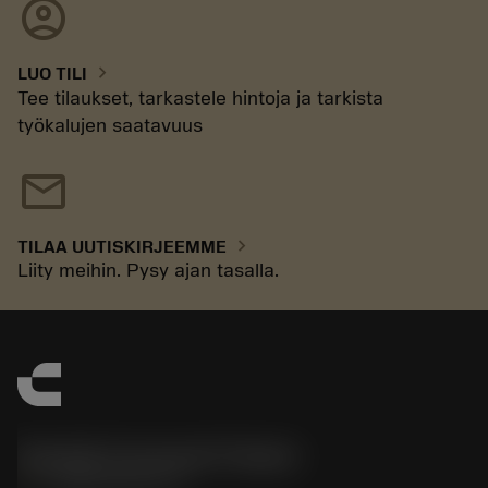
account_circle
chevron_right
LUO TILI
Tee tilaukset, tarkastele hintoja ja tarkista
työkalujen saatavuus
mail
chevron_right
TILAA UUTISKIRJEEMME
Liity meihin. Pysy ajan tasalla.
Sandvik Coromant Finland
phone
+358942451675