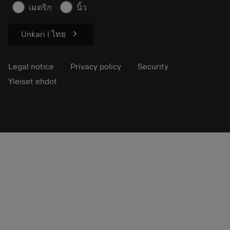
Sustainability
เมตริก
นิ้ว
chevron_right
Unkari | ไทย
Legal notice
Privacy policy
Security
Yleiset ehdot