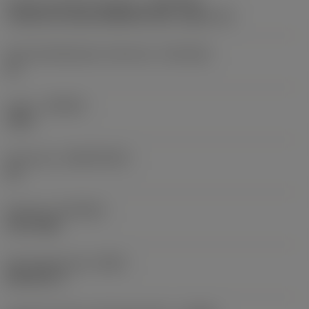
Koneen puoleinen kiinnitys
(ADINTMS)
Cylindrical shank (DIN6535-HA) -metric: 10
Kiinnityshalkaisijan toleranssi
(TCDCON)
h6
Laatu
(GRADE)
1220
Perusaine
(SUBSTRATE)
HC
Pinnoite
(COATING)
PVD TiAlN
Perusvakioryhmä
(BSG)
DIN 6537 K