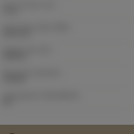
Lastu-uran pituus
(LCF)
47 mm
Pyörimisnopeus. Maks
(RPMX)
8 045 1/min
Nimikkeen paino
(WT)
0,0833 kg
Release date
(ValFrom20)
19.8.2021
Julkaisupaketin ID
(RELEASEPACK)
02.2