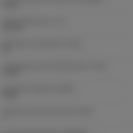
10 mm
Käyttökelpoinen pituus
(LU)
28,9 mm
Mahdollinen reiän toleranssi
(TCHA)
H9
Käyttökelpoinen pituus-halkaisijasuhde
(ULDR)
3,1758
Rintakulman ortogonaali
(GAMO)
20,28 °
Tehollisten särmien määrä otsassa
(ZEFF)
2