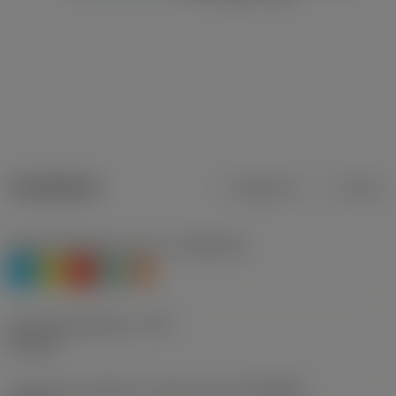
Tuotetiedot
Metrinen
Tuuma
Materiaaliluokitus, taso 1
(TMC1ISO)
P
M
K
N
S
Lastuamishalkaisija
(DC)
9,1 mm
Connection diameter machine side
(DCONMS)