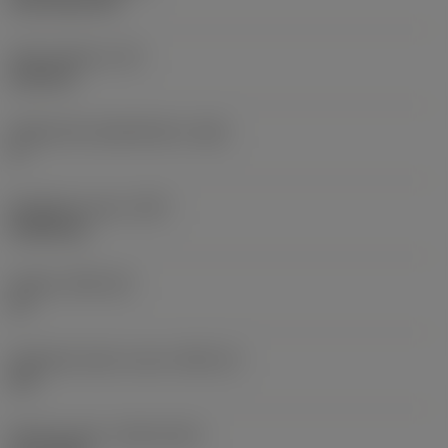
CVD TiCN+TiN
Terän paksuus
(S)
6,35 mm
Pääsärmän päästökulma
(AN)
0 °
Nimikkeen paino
(WT)
0,0262 kg
Teräsja
(SSC_M)
19
Teräsijan koodi, tuuma
(SSC_N)
3/4
Release date
(ValFrom20)