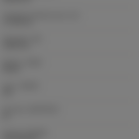
Teräsärmän tehollinen pituus
(LE)
17,7439 mm
Nirkonsäde
(RE)
1,5875 mm
Kätisyys
(HAND)
Neutral
Laatu
(GRADE)
235
Perusaine
(SUBSTRATE)
HC
Pinnoite
(COATING)