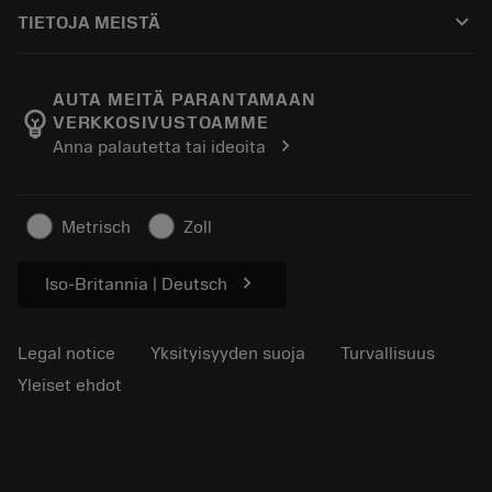
Ostaminen
Oppaat ja opetusohjelmat
Tailor Made
keyboard_arrow_down
TIETOJA MEISTÄ
Tilaa
Laskimet ja sovellukset
Tietoa Sandvik Coromantista
Paluu
Luettelot ja käsikirjat
Manufacturing Wellness
Seuraa tilaustasi
AUTA MEITÄ PARANTAMAAN
emoji_objects
VERKKOSIVUSTOAMME
Ura
Pyydä tarjous
chevron_right
Anna palautetta tai ideoita
Kestävä liiketoiminta
Artikkelit
Lehdistölle
Metrisch
Zoll
chevron_right
Iso-Britannia | Deutsch
Legal notice
Yksityisyyden suoja
Turvallisuus
Yleiset ehdot