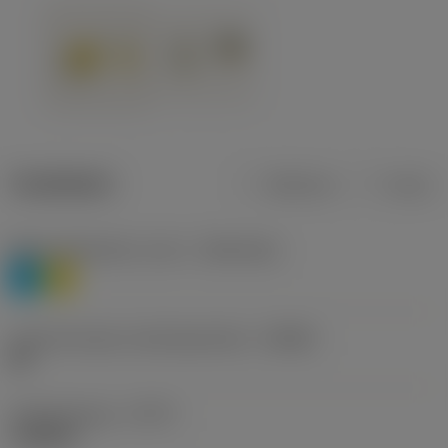
Tuotetiedot
Metrinen
Tuuma
Materiaaliluokitus, taso 1
(TMC1ISO)
P
M
Lastunmurtajan valmistajanimike
(CBMD)
HR
Työstämistapa
(CTPT)
roughing