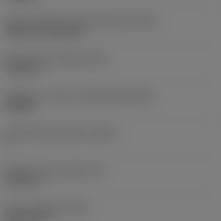
Terän kiinnitystavan koodi (metrinen)
(IFS)
Cylindrical fixing hole
Kiinnitysreiän halkaisija
(D1)
7,925 mm
Teräkoko ja -muoto
(CUTINT_SIZESHAPE)
CN1906
Teräsärmien lukumäärä
(CEDC)
2
Sisään piirretty ympyrä
(IC)
19,05 mm
Terän muotokoodi
(SC)
Rhombic 80