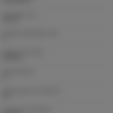
CVD TiCN+TiN
Terän paksuus
(S)
6,35 mm
Pääsärmän päästökulma
(AN)
0 °
Nimikkeen paino
(WT)
0,0262 kg
Teräsja
(SSC_M)
19
Teräsijan koodi, tuuma
(SSC_N)
3/4
Release date
(ValFrom20)