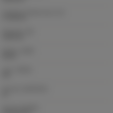
Teräsärmän tehollinen pituus
(LE)
17,7439 mm
Nirkonsäde
(RE)
1,5875 mm
Kätisyys
(HAND)
Neutral
Laatu
(GRADE)
235
Perusaine
(SUBSTRATE)
HC
Pinnoite
(COATING)