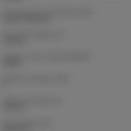
Terän kiinnitystavan koodi (metrinen)
(IFS)
Cylindrical fixing hole
Kiinnitysreiän halkaisija
(D1)
7,925 mm
Teräkoko ja -muoto
(CUTINT_SIZESHAPE)
CN1906
Teräsärmien lukumäärä
(CEDC)
2
Sisään piirretty ympyrä
(IC)
19,05 mm
Terän muotokoodi
(SC)
Rhombic 80