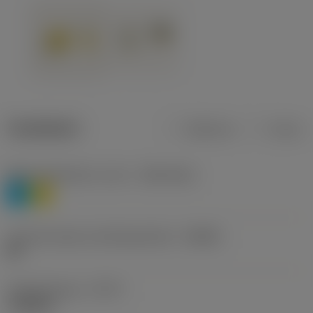
Tuotetiedot
Metrinen
Tuuma
Materiaaliluokitus, taso 1
(TMC1ISO)
P
M
Lastunmurtajan valmistajanimike
(CBMD)
HR
Työstämistapa
(CTPT)
roughing