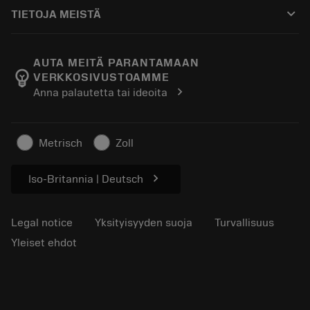
Ostaminen
Oppaat ja opetusohjelmat
Tailor Made
keyboard_arrow_down
TIETOJA MEISTÄ
Tilaa
Laskimet ja sovellukset
Tietoa Sandvik Coromantista
Paluu
Luettelot ja käsikirjat
Manufacturing Wellness
Seuraa tilaustasi
AUTA MEITÄ PARANTAMAAN
emoji_objects
VERKKOSIVUSTOAMME
Ura
Pyydä tarjous
chevron_right
Anna palautetta tai ideoita
Kestävä liiketoiminta
Artikkelit
Lehdistölle
Metrisch
Zoll
chevron_right
Iso-Britannia | Deutsch
Legal notice
Yksityisyyden suoja
Turvallisuus
Yleiset ehdot