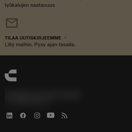
työkalujen saatavuus
mail
chevron_right
TILAA UUTISKIRJEEMME
Liity meihin. Pysy ajan tasalla.
Sandvik Coromant Finland
phone
+358942451675