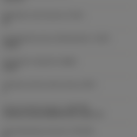
Mahdollinen reiän toleranssi
(TCHA)
H9
Käyttökelpoinen pituus-halkaisijasuhde
(ULDR)
5,1263
Rintakulman ortogonaali
(GAMO)
21,04 °
Tehollisten särmien määrä otsassa
(ZEFF)
2
Koneen puoleinen kiinnitys
(ADINTMS)
Cylindrical shank (DIN6535-HA) -metric: 10
Kiinnityshalkaisijan toleranssi
(TCDCON)