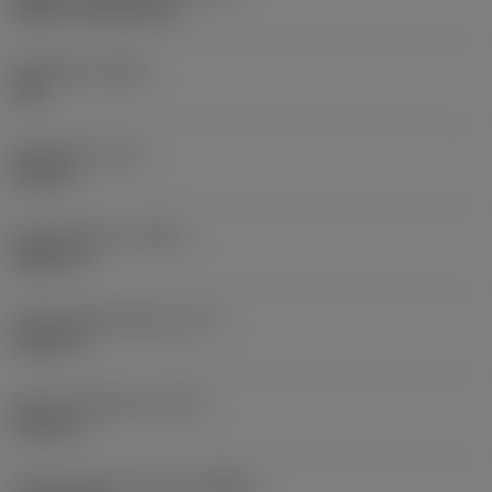
without coolant entry
Kärkikulma
(SIG)
140 °
Kärkipituus
(PL)
0,063 in
Kokonaispituus
(OAL)
4,0551 in
Toiminnallinen pituus
(LF)
3,9921 in
Lastu-uran pituus
(LCF)
2,4016 in
Pyörimisnopeus. Maks
(RPMX)