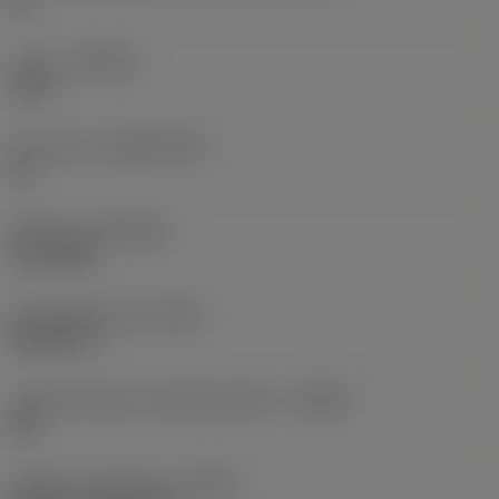
h6
Laatu
(GRADE)
1220
Perusaine
(SUBSTRATE)
HC
Pinnoite
(COATING)
PVD TiAlN
Perusvakioryhmä
(BSG)
DIN 6537 L
Lastunmurtajan valmistajanimike
(CBMD)
XM
Nesteen syöttötapa
(CNSC)