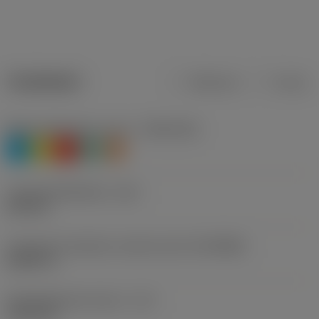
Tuotetiedot
Metrinen
Tuuma
Materiaaliluokitus, taso 1
(TMC1ISO)
P
M
K
N
S
Lastuamishalkaisija
(DC)
0,374 in
Connection diameter machine side
(DCONMS)
0,3937 in
Käyttökelpoinen pituus
(LU)
1,9173 in