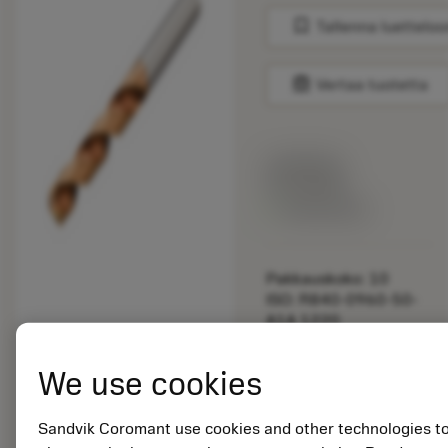
bookmark
Tallenna luetteloo
balance
Vertaa tuotetta
Listahinta:
33.70 EUR
Valittavissa
Pakkauskoko: 10
ISO: R840-0960-50-
A1A 1220
Materiaalitunnus:
5725824
We use cookies
EAN: 10621144
ANSI: CNMM 644-HR
Sandvik Coromant use cookies and other technologies t
235