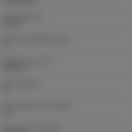
CVD TiCN+TiN
Terän paksuus
(S)
6,35 mm
Pääsärmän päästökulma
(AN)
0 °
Nimikkeen paino
(WT)
0,0262 kg
Teräsja
(SSC_M)
19
Teräsijan koodi, tuuma
(SSC_N)
3/4
Release date
(ValFrom20)