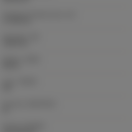
Teräsärmän tehollinen pituus
(LE)
17,7439 mm
Nirkonsäde
(RE)
1,5875 mm
Kätisyys
(HAND)
Neutral
Laatu
(GRADE)
235
Perusaine
(SUBSTRATE)
HC
Pinnoite
(COATING)