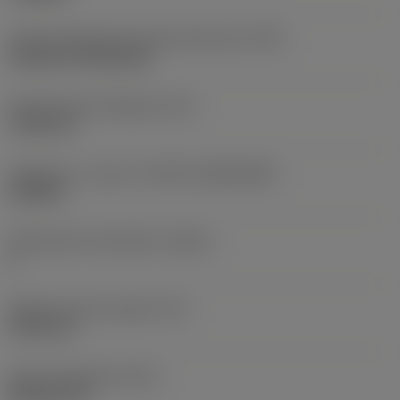
Terän kiinnitystavan koodi (metrinen)
(IFS)
Cylindrical fixing hole
Kiinnitysreiän halkaisija
(D1)
7,925 mm
Teräkoko ja -muoto
(CUTINT_SIZESHAPE)
CN1906
Teräsärmien lukumäärä
(CEDC)
2
Sisään piirretty ympyrä
(IC)
19,05 mm
Terän muotokoodi
(SC)
Rhombic 80