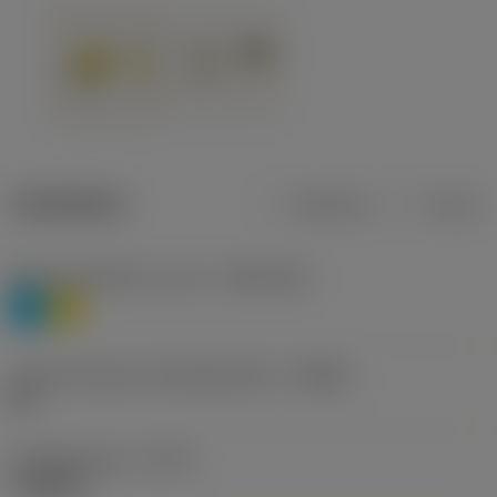
Tuotetiedot
Metrinen
Tuuma
Materiaaliluokitus, taso 1
(TMC1ISO)
P
M
Lastunmurtajan valmistajanimike
(CBMD)
HR
Työstämistapa
(CTPT)
roughing