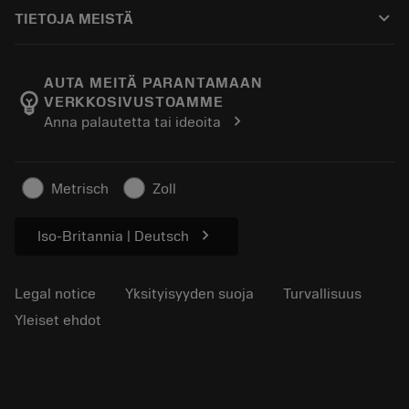
Ostaminen
Oppaat ja opetusohjelmat
Tailor Made
keyboard_arrow_down
TIETOJA MEISTÄ
Tilaa
Laskimet ja sovellukset
Tietoa Sandvik Coromantista
Paluu
Luettelot ja käsikirjat
Manufacturing Wellness
Seuraa tilaustasi
AUTA MEITÄ PARANTAMAAN
emoji_objects
VERKKOSIVUSTOAMME
Ura
Pyydä tarjous
chevron_right
Anna palautetta tai ideoita
Kestävä liiketoiminta
Artikkelit
Lehdistölle
Metrisch
Zoll
chevron_right
Iso-Britannia | Deutsch
Legal notice
Yksityisyyden suoja
Turvallisuus
Yleiset ehdot