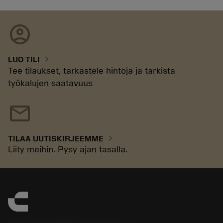
account_circle
chevron_right
LUO TILI
Tee tilaukset, tarkastele hintoja ja tarkista
työkalujen saatavuus
mail
chevron_right
TILAA UUTISKIRJEEMME
Liity meihin. Pysy ajan tasalla.