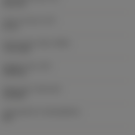
101,3 mm
Lastu-uran pituus
(LCF)
61 mm
Pyörimisnopeus. Maks
(RPMX)
7 471 1/min
Nimikkeen paino
(WT)
0,0902 kg
Release date
(ValFrom20)
19.8.2021
Julkaisupaketin ID
(RELEASEPACK)
02.2