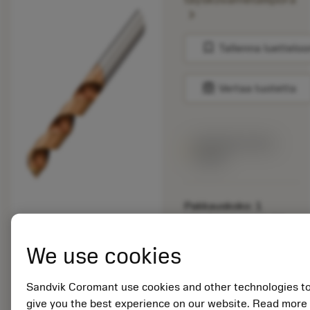
chevron_right
bookmark
Tallenna luetteloo
balance
Vertaa tuotetta
Saatavilla viikon
sisällä
Pakkauskoko: 1
ISO: R840-0980-50-
A1A 1220
We use cookies
Materiaalitunnus:
5747769
EAN: 11493823
Sandvik Coromant use cookies and other technologies t
ANSI: R840-0980-50-
give you the best experience on our website. Read more