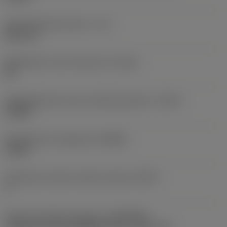
Käyttökelpoinen pituus
(LU)
48,3 mm
Mahdollinen reiän toleranssi
(TCHA)
H9
Käyttökelpoinen pituus-halkaisijasuhde
(ULDR)
4,9286
Rintakulman ortogonaali
(GAMO)
21,88 °
Tehollisten särmien määrä otsassa
(ZEFF)
2
Koneen puoleinen kiinnitys
(ADINTMS)
Cylindrical shank (DIN6535-HA) -metric: 10