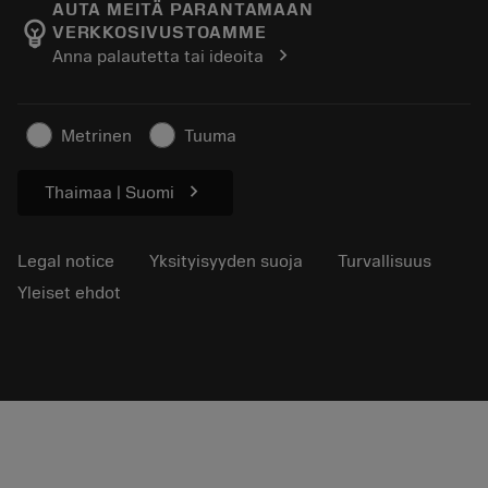
Tietoa meistä Sandvik Coromant
Seuraa tilaustasi
Tool ID
AUTA MEITÄ PARANTAMAAN
emoji_objects
VERKKOSIVUSTOAMME
Löydä meidät
FAQ
chevron_right
Anna palautetta tai ideoita
Lehdistölle
Yhteyshenkilö
Turvallisuustietoa
Kestävyys
Metrinen
Tuuma
chevron_right
Thaimaa | Suomi
Legal notice
Yksityisyyden suoja
Turvallisuus
Yleiset ehdot