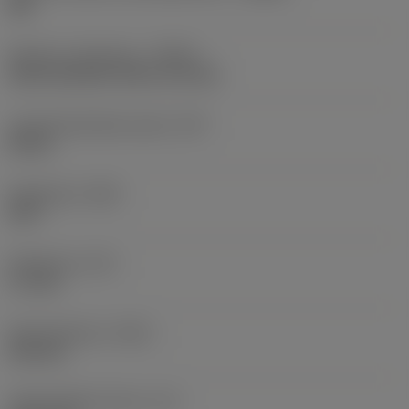
XM
Nesteen syöttötapa
(CNSC)
axial concentric entry on circle
Lastuamisnesteen paine
(CP)
20 bar
Kärkikulma
(SIG)
140 °
Kärkipituus
(PL)
1,7 mm
Kokonaispituus
(OAL)
103 mm
Toiminnallinen pituus
(LF)