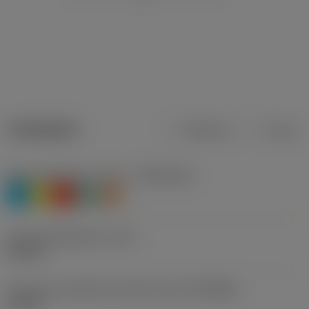
Tuotetiedot
Metrinen
Tuuma
Materiaaliluokitus, taso 1
(TMC1ISO)
P
M
K
N
S
Lastuamishalkaisija
(DC)
9,8 mm
Connection diameter machine side
(DCONMS)
10 mm