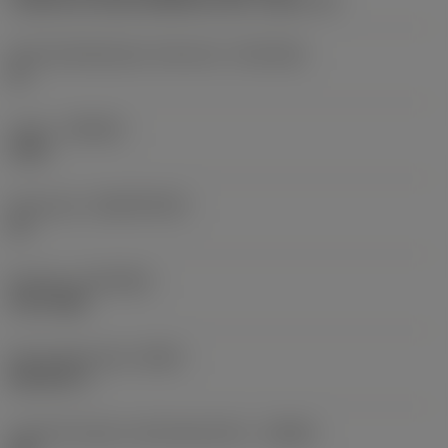
Kiinnityshalkaisijan toleranssi
(TCDCON)
h6
Laatu
(GRADE)
1220
Perusaine
(SUBSTRATE)
HC
Pinnoite
(COATING)
PVD TiAlN
Perusvakioryhmä
(BSG)
DIN 6537 L
Lastunmurtajan valmistajanimike
(CBMD)