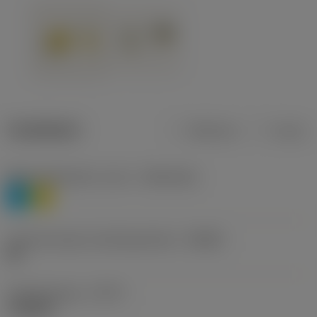
Tuotetiedot
Metrinen
Tuuma
Materiaaliluokitus, taso 1
(TMC1ISO)
P
M
Lastunmurtajan valmistajanimike
(CBMD)
HR
Työstämistapa
(CTPT)
roughing