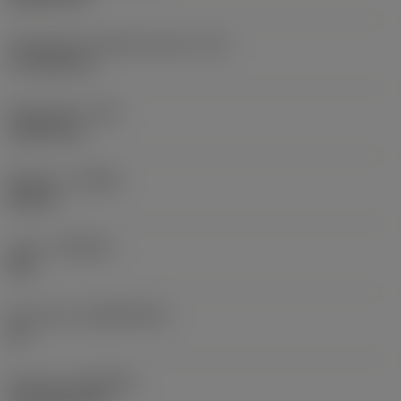
Teräsärmän tehollinen pituus
(LE)
17,7439 mm
Nirkonsäde
(RE)
1,5875 mm
Kätisyys
(HAND)
Neutral
Laatu
(GRADE)
235
Perusaine
(SUBSTRATE)
HC
Pinnoite
(COATING)