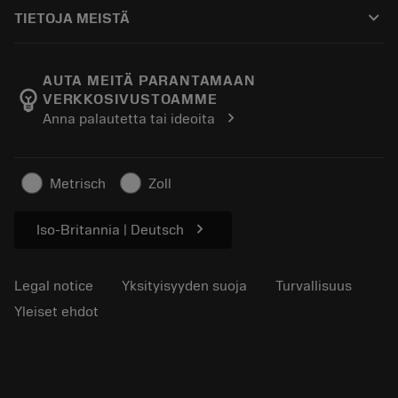
Ostaminen
Oppaat ja opetusohjelmat
Tailor Made
keyboard_arrow_down
TIETOJA MEISTÄ
Tilaa
Laskimet ja sovellukset
Tietoa Sandvik Coromantista
Paluu
Luettelot ja käsikirjat
Manufacturing Wellness
Seuraa tilaustasi
AUTA MEITÄ PARANTAMAAN
emoji_objects
VERKKOSIVUSTOAMME
Ura
Pyydä tarjous
chevron_right
Anna palautetta tai ideoita
Kestävä liiketoiminta
Artikkelit
Lehdistölle
Metrisch
Zoll
chevron_right
Iso-Britannia | Deutsch
Legal notice
Yksityisyyden suoja
Turvallisuus
Yleiset ehdot