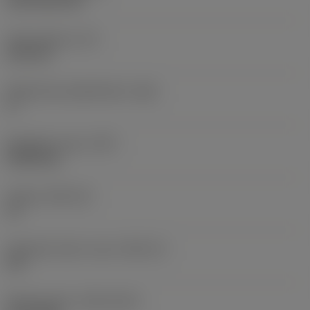
CVD TiCN+TiN
Terän paksuus
(S)
6,35 mm
Pääsärmän päästökulma
(AN)
0 °
Nimikkeen paino
(WT)
0,0262 kg
Teräsja
(SSC_M)
19
Teräsijan koodi, tuuma
(SSC_N)
3/4
Release date
(ValFrom20)