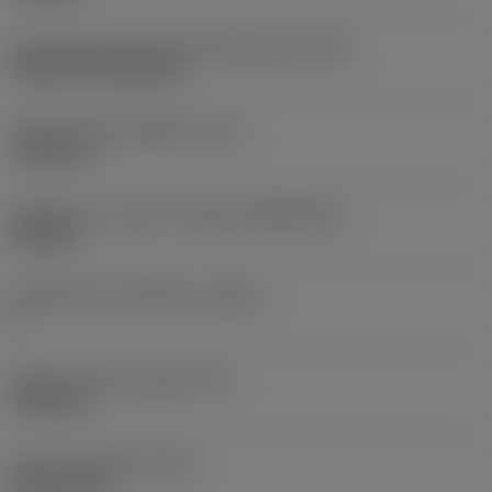
Terän kiinnitystavan koodi (metrinen)
(IFS)
Cylindrical fixing hole
Kiinnitysreiän halkaisija
(D1)
7,925 mm
Teräkoko ja -muoto
(CUTINT_SIZESHAPE)
CN1906
Teräsärmien lukumäärä
(CEDC)
2
Sisään piirretty ympyrä
(IC)
19,05 mm
Terän muotokoodi
(SC)
Rhombic 80