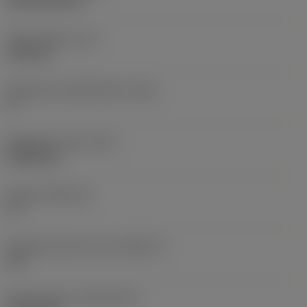
CVD TiCN+TiN
Terän paksuus
(S)
6,35 mm
Pääsärmän päästökulma
(AN)
0 °
Nimikkeen paino
(WT)
0,0262 kg
Teräsja
(SSC_M)
19
Teräsijan koodi, tuuma
(SSC_N)
3/4
Release date
(ValFrom20)