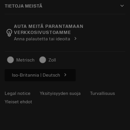
Ostaminen
Oppaat ja opetusohjelmat
Tailor Made
keyboard_arrow_down
TIETOJA MEISTÄ
Tilaa
Laskimet ja sovellukset
Tietoa Sandvik Coromantista
Paluu
Luettelot ja käsikirjat
Manufacturing Wellness
Seuraa tilaustasi
AUTA MEITÄ PARANTAMAAN
emoji_objects
VERKKOSIVUSTOAMME
Ura
Pyydä tarjous
chevron_right
Anna palautetta tai ideoita
Kestävä liiketoiminta
Artikkelit
Lehdistölle
Metrisch
Zoll
chevron_right
Iso-Britannia | Deutsch
Legal notice
Yksityisyyden suoja
Turvallisuus
Yleiset ehdot