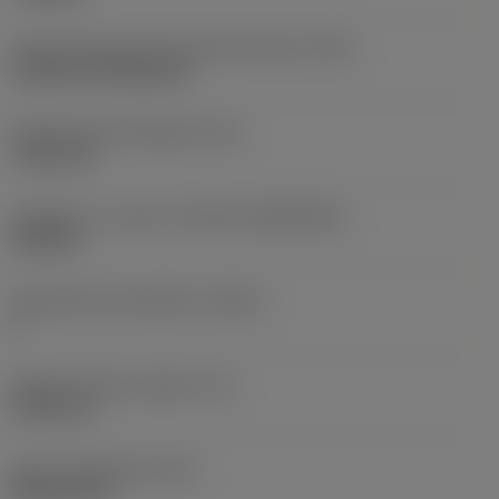
Terän kiinnitystavan koodi (metrinen)
(IFS)
Cylindrical fixing hole
Kiinnitysreiän halkaisija
(D1)
7,925 mm
Teräkoko ja -muoto
(CUTINT_SIZESHAPE)
CN1906
Teräsärmien lukumäärä
(CEDC)
2
Sisään piirretty ympyrä
(IC)
19,05 mm
Terän muotokoodi
(SC)
Rhombic 80