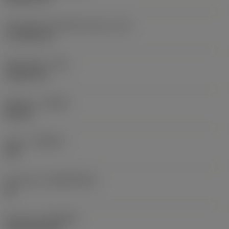
Teräsärmän tehollinen pituus
(LE)
17,7439 mm
Nirkonsäde
(RE)
1,5875 mm
Kätisyys
(HAND)
Neutral
Laatu
(GRADE)
235
Perusaine
(SUBSTRATE)
HC
Pinnoite
(COATING)