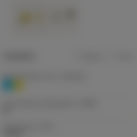
Tuotetiedot
Metrinen
Tuuma
Materiaaliluokitus, taso 1
(TMC1ISO)
P
M
Lastunmurtajan valmistajanimike
(CBMD)
HR
Työstämistapa
(CTPT)
roughing