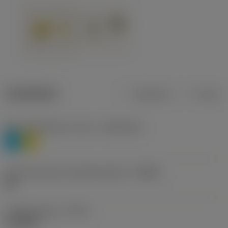
Tuotetiedot
Metrinen
Tuuma
Materiaaliluokitus, taso 1
(TMC1ISO)
P
M
Lastunmurtajan valmistajanimike
(CBMD)
HR
Työstämistapa
(CTPT)
roughing