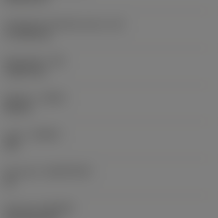
Teräsärmän tehollinen pituus
(LE)
17,7439 mm
Nirkonsäde
(RE)
1,5875 mm
Kätisyys
(HAND)
Neutral
Laatu
(GRADE)
235
Perusaine
(SUBSTRATE)
HC
Pinnoite
(COATING)