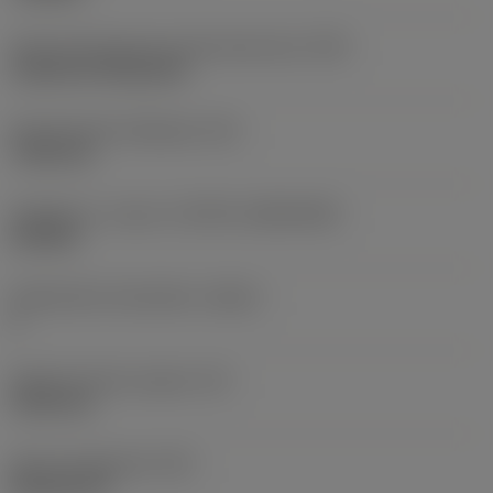
Terän kiinnitystavan koodi (metrinen)
(IFS)
Cylindrical fixing hole
Kiinnitysreiän halkaisija
(D1)
7,925 mm
Teräkoko ja -muoto
(CUTINT_SIZESHAPE)
CN1906
Teräsärmien lukumäärä
(CEDC)
2
Sisään piirretty ympyrä
(IC)
19,05 mm
Terän muotokoodi
(SC)
Rhombic 80