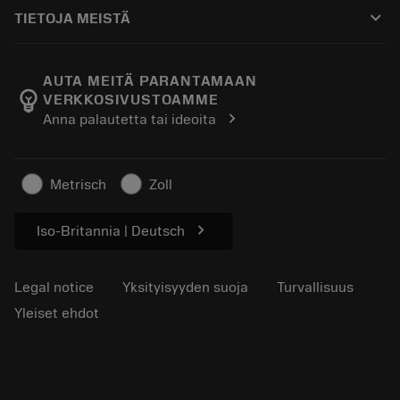
Ostaminen
Oppaat ja opetusohjelmat
Tailor Made
keyboard_arrow_down
TIETOJA MEISTÄ
Tilaa
Laskimet ja sovellukset
Tietoa Sandvik Coromantista
Paluu
Luettelot ja käsikirjat
Manufacturing Wellness
Seuraa tilaustasi
AUTA MEITÄ PARANTAMAAN
emoji_objects
VERKKOSIVUSTOAMME
Ura
Pyydä tarjous
chevron_right
Anna palautetta tai ideoita
Kestävä liiketoiminta
Artikkelit
Lehdistölle
Metrisch
Zoll
chevron_right
Iso-Britannia | Deutsch
Legal notice
Yksityisyyden suoja
Turvallisuus
Yleiset ehdot