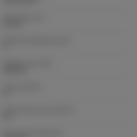
CVD TiCN+TiN
Terän paksuus
(S)
6,35 mm
Pääsärmän päästökulma
(AN)
0 °
Nimikkeen paino
(WT)
0,0262 kg
Teräsja
(SSC_M)
19
Teräsijan koodi, tuuma
(SSC_N)
3/4
Release date
(ValFrom20)