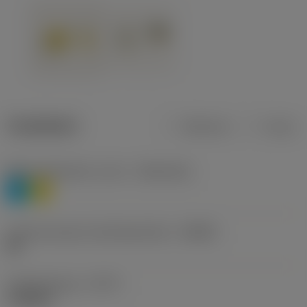
Tuotetiedot
Metrinen
Tuuma
Materiaaliluokitus, taso 1
(TMC1ISO)
P
M
Lastunmurtajan valmistajanimike
(CBMD)
HR
Työstämistapa
(CTPT)
roughing