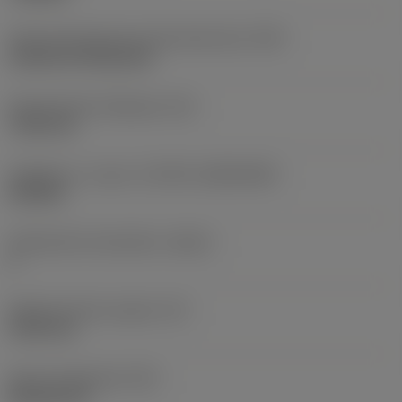
Terän kiinnitystavan koodi (metrinen)
(IFS)
Cylindrical fixing hole
Kiinnitysreiän halkaisija
(D1)
7,925 mm
Teräkoko ja -muoto
(CUTINT_SIZESHAPE)
CN1906
Teräsärmien lukumäärä
(CEDC)
2
Sisään piirretty ympyrä
(IC)
19,05 mm
Terän muotokoodi
(SC)
Rhombic 80