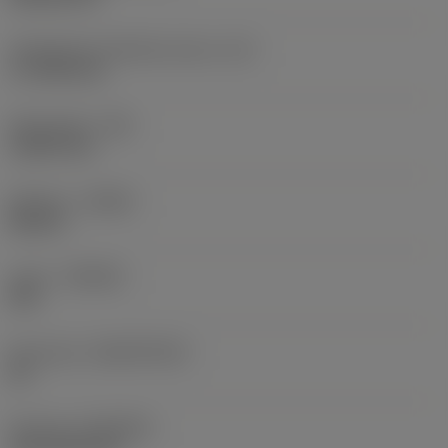
Teräsärmän tehollinen pituus
(LE)
17,7439 mm
Nirkonsäde
(RE)
1,5875 mm
Kätisyys
(HAND)
Neutral
Laatu
(GRADE)
235
Perusaine
(SUBSTRATE)
HC
Pinnoite
(COATING)