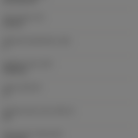
CVD TiCN+TiN
Terän paksuus
(S)
6,35 mm
Pääsärmän päästökulma
(AN)
0 °
Nimikkeen paino
(WT)
0,0262 kg
Teräsja
(SSC_M)
19
Teräsijan koodi, tuuma
(SSC_N)
3/4
Release date
(ValFrom20)