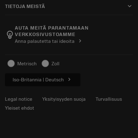
Ostaminen
Oppaat ja opetusohjelmat
Tailor Made
keyboard_arrow_down
TIETOJA MEISTÄ
Tilaa
Laskimet ja sovellukset
Tietoa Sandvik Coromantista
Paluu
Luettelot ja käsikirjat
Manufacturing Wellness
Seuraa tilaustasi
AUTA MEITÄ PARANTAMAAN
emoji_objects
VERKKOSIVUSTOAMME
Ura
Pyydä tarjous
chevron_right
Anna palautetta tai ideoita
Kestävä liiketoiminta
Artikkelit
Lehdistölle
Metrisch
Zoll
chevron_right
Iso-Britannia | Deutsch
Legal notice
Yksityisyyden suoja
Turvallisuus
Yleiset ehdot