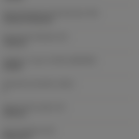
Terän kiinnitystavan koodi (metrinen)
(IFS)
Cylindrical fixing hole
Kiinnitysreiän halkaisija
(D1)
7,925 mm
Teräkoko ja -muoto
(CUTINT_SIZESHAPE)
CN1906
Teräsärmien lukumäärä
(CEDC)
2
Sisään piirretty ympyrä
(IC)
19,05 mm
Terän muotokoodi
(SC)
Rhombic 80