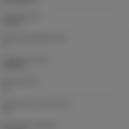
CVD TiCN+TiN
Terän paksuus
(S)
6,35 mm
Pääsärmän päästökulma
(AN)
0 °
Nimikkeen paino
(WT)
0,0262 kg
Teräsja
(SSC_M)
19
Teräsijan koodi, tuuma
(SSC_N)
3/4
Release date
(ValFrom20)