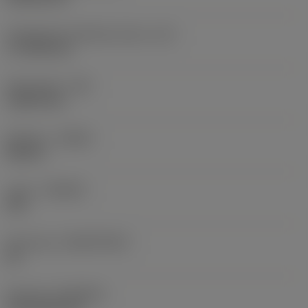
Teräsärmän tehollinen pituus
(LE)
17,7439 mm
Nirkonsäde
(RE)
1,5875 mm
Kätisyys
(HAND)
Neutral
Laatu
(GRADE)
235
Perusaine
(SUBSTRATE)
HC
Pinnoite
(COATING)