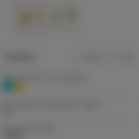
Tuotetiedot
Metrinen
Tuuma
Materiaaliluokitus, taso 1
(TMC1ISO)
P
M
Lastunmurtajan valmistajanimike
(CBMD)
HR
Työstämistapa
(CTPT)
roughing