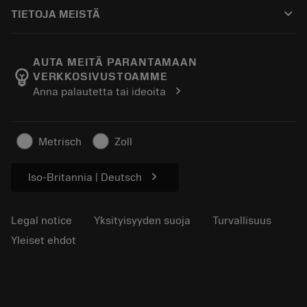
Ostaminen
Oppaat ja opetusohjelmat
Tailor Made
keyboard_arrow_down
TIETOJA MEISTÄ
Tilaa
Laskimet ja sovellukset
Tietoa Sandvik Coromantista
Paluu
Luettelot ja käsikirjat
Manufacturing Wellness
Seuraa tilaustasi
AUTA MEITÄ PARANTAMAAN
emoji_objects
VERKKOSIVUSTOAMME
Ura
Pyydä tarjous
chevron_right
Anna palautetta tai ideoita
Kestävä liiketoiminta
Artikkelit
Lehdistölle
Metrisch
Zoll
chevron_right
Iso-Britannia | Deutsch
Legal notice
Yksityisyyden suoja
Turvallisuus
Yleiset ehdot