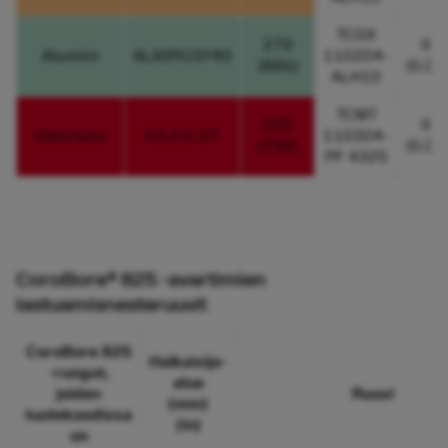
TCGX
270
0.4
Alumiini
ALAS9U3Y40
110204-
(886)
(0.01
ALH10
TCMT
225
0.4
Valurauta
K3.2.C.UT
110304-
(738)
(0.01
PF 4325
CoroBore® 825 -avartimien
lastuamisnesteruuvit
CoroBore 825
Halkaisija-
-rungot,
alue
joiden
Ruuvi
(mm)
tuotekoodissa
(in)
on