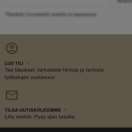
keskiö
*Sandvik Coromantin avainta ei saatavissa
account_circle
chevron_right
LUO TILI
Tee tilaukset, tarkastele hintoja ja tarkista
työkalujen saatavuus
mail
chevron_right
TILAA UUTISKIRJEEMME
Liity meihin. Pysy ajan tasalla.