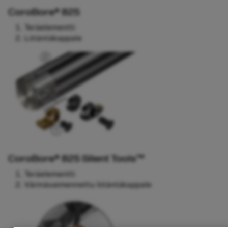
CoroBore® 825
Teräelementti
Liitäntäkappale
CoroBore® 825 Silent Tools™
Teräelementti
Värinävaimennettu liitäntäkappale