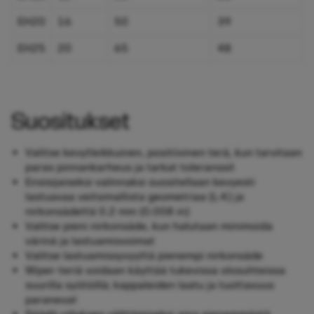
EH20
16
50
39
EH25
20
65
48
Suositukset
Valitse kevytleikkuinen, positiivinen terä, kun tarvitaan
paras pinnankarheus ja tarkat toleranssit
Ensisijaiseksi valinnaksi suositellaan kevyesti
lastuavaa veitsimallista geometriaa (L-K) ja
nirkonsädettä 0.2 mm (0.008 in)
Valitse pieni nirkonsäde, kun halutaan minimoida
värinä ja lastuamisvoimat
Valitse lastuamissyvyyttä pienempi nirkonsäde
Wiper-teriä voidaan käyttää tukevissa olosuhteissa
suurilla syötöillä; kappaleiden laatu ja tuottavuus
paranevat