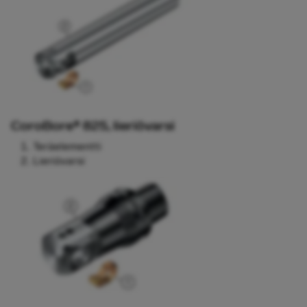
CoroBore® 825, lieriövarsi
Teräelementti
Lieriövarsi