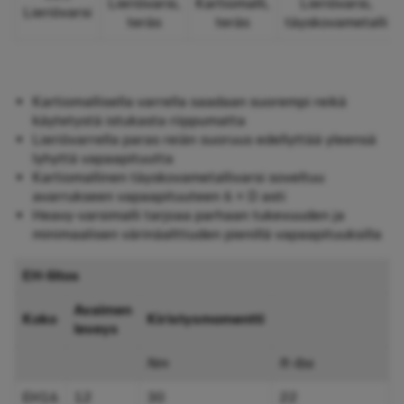
Lieriövarsi,
Kartiomalli,
Lieriövarsi,
Lieriövarsi​​
teräs​​
teräs​
täyskovametalli
Kartiomallisella varrella saadaan suorempi reikä
käytetystä istukasta riippumatta
Lieriövarrella paras reiän suoruus edellyttää yleensä
lyhyttä vapaapituutta
Kartiomallinen täyskovametallivarsi soveltuu
avarrukseen vapaapituuteen 6 × D asti
Heavy-varsimalli tarjoaa parhaan tukevuuden ja
minimaalisen värinäalttiuden pienillä vapaapituuksilla
EH-liitos
Avaimen
Koko
Kiristysmomentti
leveys
Nm
ft-lbs
EH16
12
30
22