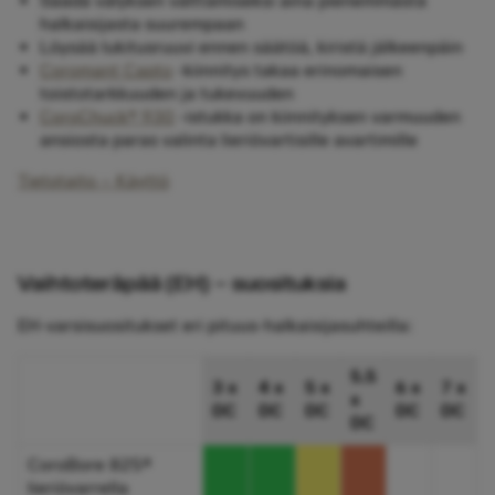
Säädä välyksen välttämiseksi aina pienemmästä
halkaisijasta suurempaan
Löysää lukitusruuvi ennen säätöä, kiristä jälkeenpäin
Coromant Capto
-kiinnitys takaa erinomaisen
toistotarkkuuden ja tukevuuden
CoroChuck® 930
-istukka on kiinnityksen varmuuden
ansiosta paras valinta lieriövartisille avartimille
Tietotaito – Käyttö
Vaihtoteräpää (EH) – suosituksia
EH-varsisuositukset eri pituus-halkaisijasuhteilla:
5.5
3 x
4 x
5 x
6 x
7 x
x
DC
DC
DC
DC
DC
DC
CoroBore 825®
lieriövarrella