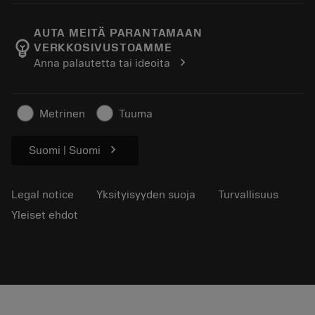
Tietoa Sandvik Coromantista
Paluu
Luettelot ja käsikirjat
Manufacturing Wellness
Seuraa tilaustasi
AUTA MEITÄ PARANTAMAAN
emoji_objects
VERKKOSIVUSTOAMME
Ura
Pyydä tarjous
chevron_right
Anna palautetta tai ideoita
Kestävä liiketoiminta
Artikkelit
Lehdistölle
Metrinen
Tuuma
chevron_right
Suomi | Suomi
Legal notice
Yksityisyyden suoja
Turvallisuus
Yleiset ehdot