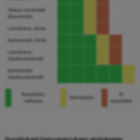
Heavy-varsimalli
(Densimet)
Lieriövarsi, teräs
Kartiomalli, teräs
Lieriövarsi,
täyskovametalli
Kartiomalli,
täyskovametalli
Suositeltu
Ei
Värinäaltis
ratkaisu
suositella
Suositukset hienoavarruksen aloitukseen